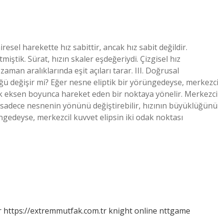
el harekette hız sabittir, ancak hız sabit değildir.
miştik. Sürat, hızın skaler eşdeğeriydi. Çizgisel hız
 zaman aralıklarında eşit açıları tarar. III. Doğrusal
değişir mi? Eğer nesne eliptik bir yörüngedeyse, merkezci
ük eksen boyunca hareket eden bir noktaya yönelir. Merkezci
sadece nesnenin yönünü değiştirebilir, hızının büyüklüğünü
gedeyse, merkezcil kuvvet elipsin iki odak noktası
r
https://extremmutfak.com.tr
knight online
nttgame