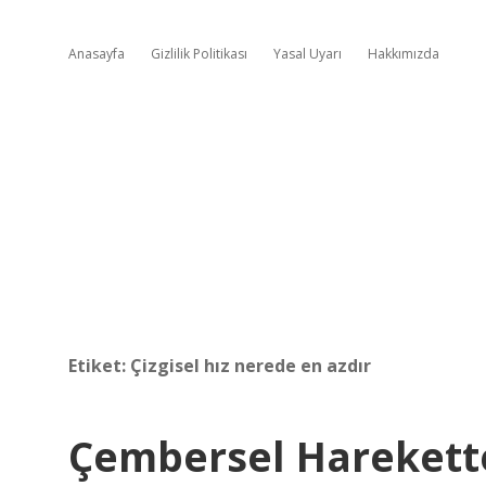
Anasayfa
Gizlilik Politikası
Yasal Uyarı
Hakkımızda
Etiket:
Çizgisel hız nerede en azdır
Çembersel Harekette