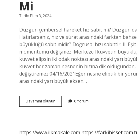
Mi
Tarih: Ekim 3, 2024
Düzgün çembersel hareket hız sabit mi? Düzgün daires
Hatırlarsanız, hız ve sürat arasındaki farktan bahset
büyüklüğü sabit midir? Doğrusal hızı sabittir. II. Eşit
momentumu değişmez. Merkezcil kuvvetin büyüklüğü 
kuvvet elipsin iki odak noktası arasındaki yarı büy
kuvvet her zaman nesnenin hızına dik olduğundan, 
değiştiremez.04/16/2021Eğer nesne eliptik bir yörün
arasındaki yarı büyük eksen…
Çembersel
Devamını okuyun
6 Yorum
Harekette
Hız
Büyüklüğü
Değişir
Mi
https://www.ilkmakale.com
https://farkihisset.com.t