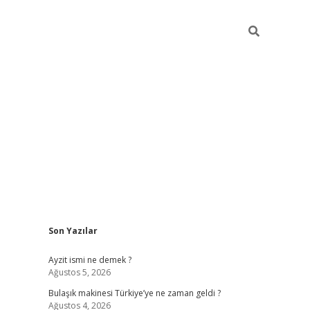
Sidebar
Son Yazılar
piabella güncel giriş
Ayzit ismi ne demek ?
Ağustos 5, 2026
Bulaşık makinesi Türkiye’ye ne zaman geldi ?
Ağustos 4, 2026