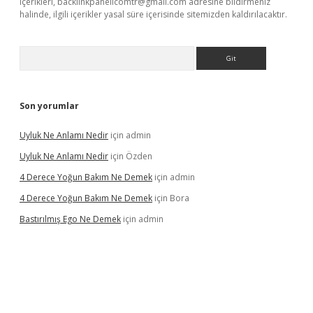
içerikleri,
backlinkpanelicomtr@gmail.com
adresine bildirmeniz
halinde, ilgili içerikler yasal süre içerisinde sitemizden kaldırılacaktır.
Arama
Son yorumlar
Uyluk Ne Anlamı Nedir
için
admin
Uyluk Ne Anlamı Nedir
için
Özden
4 Derece Yoğun Bakım Ne Demek
için
admin
4 Derece Yoğun Bakım Ne Demek
için
Bora
Bastırılmış Ego Ne Demek
için
admin