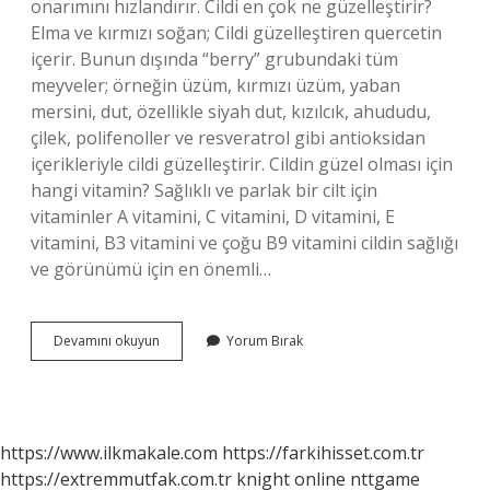
onarımını hızlandırır. Cildi en çok ne güzelleştirir?
Elma ve kırmızı soğan; Cildi güzelleştiren quercetin
içerir. Bunun dışında “berry” grubundaki tüm
meyveler; örneğin üzüm, kırmızı üzüm, yaban
mersini, dut, özellikle siyah dut, kızılcık, ahududu,
çilek, polifenoller ve resveratrol gibi antioksidan
içerikleriyle cildi güzelleştirir. Cildin güzel olması için
hangi vitamin? Sağlıklı ve parlak bir cilt için
vitaminler A vitamini, C vitamini, D vitamini, E
vitamini, B3 vitamini ve çoğu B9 vitamini cildin sağlığı
ve görünümü için en önemli…
Antioksidan
Devamını okuyun
Yorum Bırak
Cildi
Güzelleştirir
Mi
https://www.ilkmakale.com
https://farkihisset.com.tr
https://extremmutfak.com.tr
knight online
nttgame