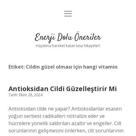
menüyü
Anasayfa
aç
Gizlilik Politikası
Enerji Dolu Öneriler
Yasal Uyarı
Hayatına hareket katan kısa hikayeler!
Hakkımızda
Etiket:
Cildin güzel olması için hangi vitamin
Antioksidan Cildi Güzelleştirir Mi
Tarih: Ekim 28, 2024
Antioksidan cilde ne yapar? Antioksidanlar esasen
yoğun serbest radikalleri nötralize eder ve
hücrelere yönelik saldırıları azaltır ve engeller. Cilt
sorunlarının gelişmesini önlerken, cilt sorunlarının