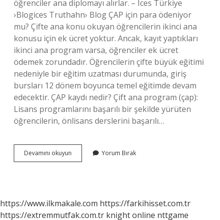
öğrenciler ana diplomayı alırlar. – Ices Türkiye
›Blogices Truthahn› Blog ÇAP için para ödeniyor
mu? Çifte ana konu okuyan öğrencilerin ikinci ana
konusu için ek ücret yoktur. Ancak, kayıt yaptıkları
ikinci ana program varsa, öğrenciler ek ücret
ödemek zorundadır. Öğrencilerin çifte büyük eğitimi
nedeniyle bir eğitim uzatması durumunda, giriş
bursları 12 dönem boyunca temel eğitimde devam
edecektir. ÇAP kaydı nedir? Çift ana program (çap):
Lisans programlarını başarılı bir şekilde yürüten
öğrencilerin, önlisans derslerini başarılı…
Üniversite
Devamını okuyun
Yorum Bırak
Çap
Kaydı
Nedir
https://www.ilkmakale.com
https://farkihisset.com.tr
https://extremmutfak.com.tr
knight online
nttgame