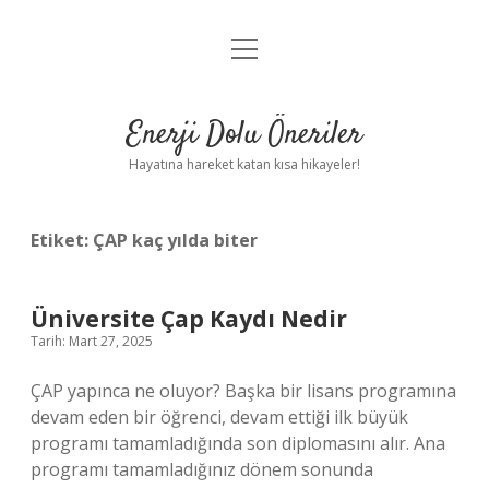
menüyü
Anasayfa
aç
Gizlilik Politikası
Enerji Dolu Öneriler
Yasal Uyarı
Hayatına hareket katan kısa hikayeler!
Hakkımızda
Etiket:
ÇAP kaç yılda biter
Üniversite Çap Kaydı Nedir
Tarih: Mart 27, 2025
ÇAP yapınca ne oluyor? Başka bir lisans programına
devam eden bir öğrenci, devam ettiği ilk büyük
programı tamamladığında son diplomasını alır. Ana
programı tamamladığınız dönem sonunda