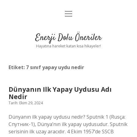
menüyü
Anasayfa
aç
Gizlilik Politikası
Enerji Dolu Öneriler
Yasal Uyarı
Hayatına hareket katan kısa hikayeler!
Hakkımızda
Etiket:
7 sınıf yapay uydu nedir
Dünyanın Ilk Yapay Uydusu Adı
Nedir
Tarih: Ekim 29, 2024
Dünyanın ilk yapay uydusu nedir? Sputnik 1 (Rusça:
Спутник-1), Dünya’nın ilk yapay uydusudur. Sputnik
serisinin ilk uzay aracıdır. 4 Ekim 1957’de SSCB