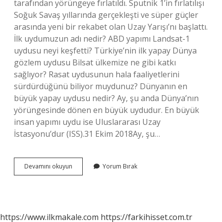
tarafından yörüngeye fırlatıldı. Sputnik 1’in fırlatılışı
Soğuk Savaş yıllarında gerçekleşti ve süper güçler
arasında yeni bir rekabet olan Uzay Yarışı’nı başlattı.
İlk uydumuzun adı nedir? ABD yapımı Landsat-1
uydusu neyi keşfetti? Türkiye’nin ilk yapay Dünya
gözlem uydusu Bilsat ülkemize ne gibi katkı
sağlıyor? Rasat uydusunun hala faaliyetlerini
sürdürdüğünü biliyor muydunuz? Dünyanın en
büyük yapay uydusu nedir? Ay, şu anda Dünya’nın
yörüngesinde dönen en büyük uydudur. En büyük
insan yapımı uydu ise Uluslararası Uzay
İstasyonu’dur (ISS).31 Ekim 2018Ay, şu…
Dünyanın
Devamını okuyun
Yorum Bırak
Ilk
Yapay
Uydusu
Adı
Nedir
https://www.ilkmakale.com
https://farkihisset.com.tr