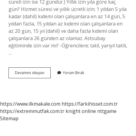
süreli izin ise 12 gündür.) Yıllık izin yıla göre kaç
gün? Hizmet süresi ve yıllık ücretli izin; 1 yıldan 5 yıla
kadar (dahil) kıdemi olan çalışanlara en az 14 gün, 5
yıldan fazla, 15 yıldan az kıdemi olan çalışanlara en
az 20 gün, 15 yıl (dahil) ve daha fazla kıdemi olan
çalışanlara 26 günden az olamaz. Astsubay
eğitiminde izin var mı? -Öğrencilere; tatil, yarıyıl tatili,
…
Astsubay
Devamını okuyun
Yorum Bırak
Yıllık
Izin
Kaç
Gün
https://www.ilkmakale.com
https://farkihisset.com.tr
https://extremmutfak.com.tr
knight online
nttgame
Sitemap