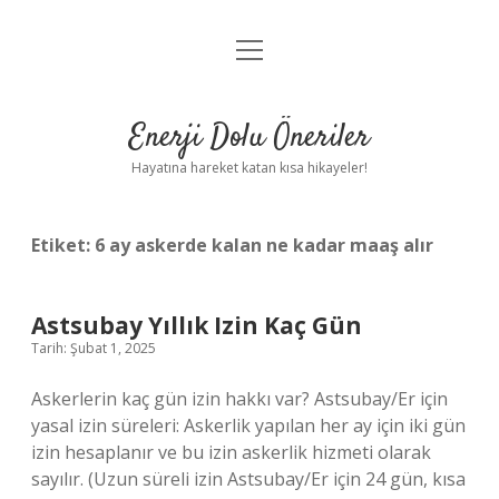
menüyü
Anasayfa
aç
Gizlilik Politikası
Enerji Dolu Öneriler
Yasal Uyarı
Hayatına hareket katan kısa hikayeler!
Hakkımızda
Etiket:
6 ay askerde kalan ne kadar maaş alır
Astsubay Yıllık Izin Kaç Gün
Tarih: Şubat 1, 2025
Askerlerin kaç gün izin hakkı var? Astsubay/Er için
yasal izin süreleri: Askerlik yapılan her ay için iki gün
izin hesaplanır ve bu izin askerlik hizmeti olarak
sayılır. (Uzun süreli izin Astsubay/Er için 24 gün, kısa