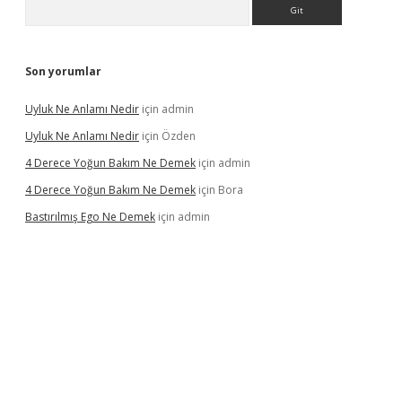
Arama
Son yorumlar
Uyluk Ne Anlamı Nedir
için
admin
Uyluk Ne Anlamı Nedir
için
Özden
4 Derece Yoğun Bakım Ne Demek
için
admin
4 Derece Yoğun Bakım Ne Demek
için
Bora
Bastırılmış Ego Ne Demek
için
admin
iş