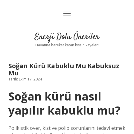
menüyü
Anasayfa
aç
Gizlilik Politikası
Enerji Dolu Öneriler
Yasal Uyarı
Hayatına hareket katan kısa hikayeler!
Hakkımızda
Soğan Kürü Kabuklu Mu Kabuksuz
Mu
Tarih: Ekim 17, 2024
Soğan kürü nasıl
yapılır kabuklu mu?
Polikistik over, kist ve polip sorunlarını tedavi etmek