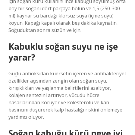
için soğan kürü kullanın! İnce kabuğu soyulmuş orta
boy bir soğanı dört parçaya bölün ve 1,5 (250-300
ml) kaynar su bardağı klorsuz suya (içme suyu)
koyun. Kapağı kapalı olarak beş dakika kaynatın.
Soğuduktan sonra süzün ve için.
Kabuklu soğan suyu ne işe
yarar?
Güçlü antioksidan kuersetin içeren ve antibakteriyel
özellikler açısından zengin olan soğan suyu,
kırışıklıkları ve yaşlanma belirtilerini azaltıyor,
kolajen sentezini artırıyor, vücudu hücre
hasarlarından koruyor ve kolesterolü ve kan
basıncını düşürerek kalp hastalığı riskini önlemeye
yardımcı oluyor.
Soğan kabuğu kürü neye iyi