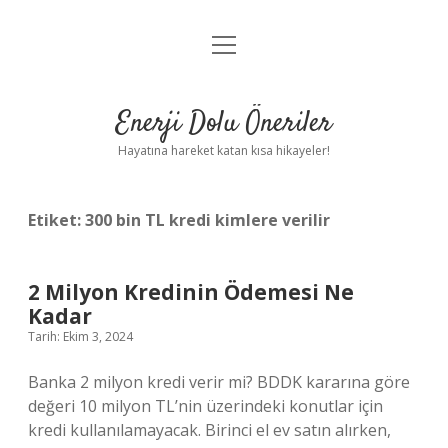
menüyü
Anasayfa
aç
Gizlilik Politikası
Enerji Dolu Öneriler
Yasal Uyarı
Hayatına hareket katan kısa hikayeler!
Hakkımızda
Etiket:
300 bin TL kredi kimlere verilir
2 Milyon Kredinin Ödemesi Ne
Kadar
Tarih: Ekim 3, 2024
Banka 2 milyon kredi verir mi? BDDK kararına göre
değeri 10 milyon TL’nin üzerindeki konutlar için
kredi kullanılamayacak. Birinci el ev satın alırken,