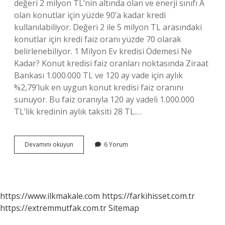
değeri 2 milyon TL’nin altında olan ve enerji sınıfı A
olan konutlar için yüzde 90’a kadar kredi
kullanılabiliyor. Değeri 2 ile 5 milyon TL arasındaki
konutlar için kredi faiz oranı yüzde 70 olarak
belirlenebiliyor. 1 Milyon Ev kredisi Ödemesi Ne
Kadar? Konut kredisi faiz oranları noktasında Ziraat
Bankası 1.000.000 TL ve 120 ay vade için aylık
%2,79’luk en uygun konut kredisi faiz oranını
sunuyor. Bu faiz oranıyla 120 ay vadeli 1.000.000
TL’lik kredinin aylık taksiti 28 TL.…
2
Devamını okuyun
6 Yorum
Milyon
Kredinin
Ödemesi
Ne
Kadar
https://www.ilkmakale.com
https://farkihisset.com.tr
https://extremmutfak.com.tr
Sitemap