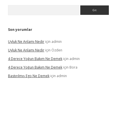
Arama
Son yorumlar
Uyluk Ne Anlamı Nedir
için
admin
Uyluk Ne Anlamı Nedir
için
Özden
4 Derece Yoğun Bakım Ne Demek
için
admin
4 Derece Yoğun Bakım Ne Demek
için
Bora
Bastırılmış Ego Ne Demek
için
admin
iş