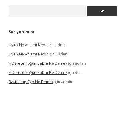
Arama
Son yorumlar
Uyluk Ne Anlamı Nedir
için
admin
Uyluk Ne Anlamı Nedir
için
Özden
4 Derece Yoğun Bakım Ne Demek
için
admin
4 Derece Yoğun Bakım Ne Demek
için
Bora
Bastırılmış Ego Ne Demek
için
admin
iş