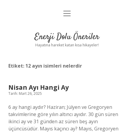
menüyü
Anasayfa
aç
Gizlilik Politikası
Enerji Dolu Öneriler
Yasal Uyarı
Hayatına hareket katan kısa hikayeler!
Hakkımızda
Etiket:
12 ayın isimleri nelerdir
Nisan Ayı Hangi Ay
Tarih: Mart 26, 2025
6 ay hangi aydır? Haziran; Jülyen ve Gregoryen
takvimlerine göre yılın altıncı ayıdır. 30 gün süren
ikinci ay ve 31 günden az süren beş ayın
üçüncüsüdür. Mayıs kaçıncı ay? Mayıs, Gregoryen