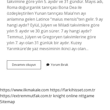
takvimine göre yılın 5. ayıdır ve 31 gündür. Mayıs adı,
Roma doğurganlık tanrıçası Bona Dea ile
özdeşleştirilen Yunan tanrıçası Maia’nın ayı
anlamına gelen Latince “maius mensis”ten gelir. 9 ay
hangi aydır? Eylül, Jülyen ve Miladi takvimlere göre
yılın 9. ayıdır ve 30 gün sürer. 7 ay hangi aydır?
Temmuz, Jülyen ve Gregoryen takvimlerine göre
yılın 7. ayı olan 31 günlük bir aydır. Kuzey
Yarımküre’de yaz mevsiminin ikinci ayı olan…
Nisan
Devamını okuyun
Yorum Bırak
Ayı
Hangi
Ay
https://www.ilkmakale.com
https://farkihisset.com.tr
https://extremmutfak.com.tr
knight online
nttgame
Sitemap