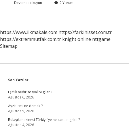
Bebek
Devamını okuyun
2 Yorum
Giyimi
Nasıl
Olmalı
https://www.ilkmakale.com
https://farkihisset.com.tr
https://extremmutfak.com.tr
knight online
nttgame
Sitemap
Sidebar
Son Yazılar
Eşitlik nedir sosyal bilgiler ?
Ağustos 6, 2026
Ayzit ismi ne demek ?
Ağustos 5, 2026
Bulaşık makinesi Türkiye’ye ne zaman geldi ?
Ağustos 4, 2026