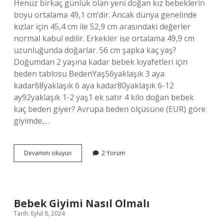
Henüz birkaç günlük olan yeni doğan kız bebeklerin
boyu ortalama 49,1 cm’dir. Ancak dünya genelinde
kızlar için 45,4 cm ile 52,9 cm arasındaki değerler
normal kabul edilir. Erkekler ise ortalama 49,9 cm
uzunluğunda doğarlar. 56 cm şapka kaç yaş?
Doğumdan 2 yaşına kadar bebek kıyafetleri için
beden tablosu BedenYaş56yaklaşık 3 aya
kadar68yaklaşık 6 aya kadar80yaklaşık 6-12
ay92yaklaşık 1-2 yaş1 ek satır 4 kilo doğan bebek
kaç beden giyer? Avrupa beden ölçüsüne (EUR) göre
giyimde,…
56
Devamını okuyun
2 Yorum
Cm
Bebek
Kıyafeti
Kaç
Aylık
Bebek Giyimi Nasıl Olmalı
Tarih: Eylül 8, 2024