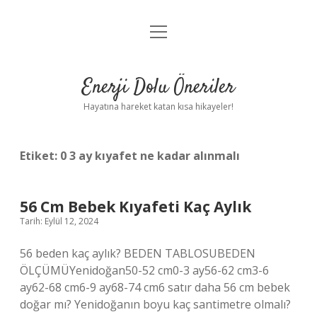
menüyü
Anasayfa
aç
Gizlilik Politikası
Enerji Dolu Öneriler
Yasal Uyarı
Hayatına hareket katan kısa hikayeler!
Hakkımızda
Etiket:
0 3 ay kıyafet ne kadar alınmalı
56 Cm Bebek Kıyafeti Kaç Aylık
Tarih: Eylül 12, 2024
56 beden kaç aylık? BEDEN TABLOSUBEDEN
ÖLÇÜMÜYenidoğan50-52 cm0-3 ay56-62 cm3-6
ay62-68 cm6-9 ay68-74 cm6 satır daha 56 cm bebek
doğar mı? Yenidoğanın boyu kaç santimetre olmalı?