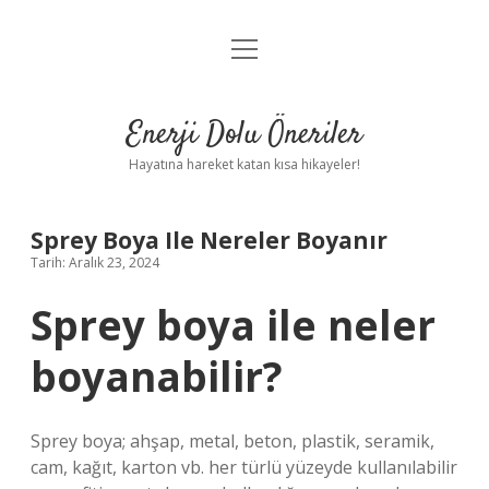
menüyü
Anasayfa
aç
Gizlilik Politikası
Enerji Dolu Öneriler
Yasal Uyarı
Hayatına hareket katan kısa hikayeler!
Hakkımızda
Sprey Boya Ile Nereler Boyanır
Tarih: Aralık 23, 2024
Sprey boya ile neler
boyanabilir?
Sprey boya; ahşap, metal, beton, plastik, seramik,
cam, kağıt, karton vb. her türlü yüzeyde kullanılabilir