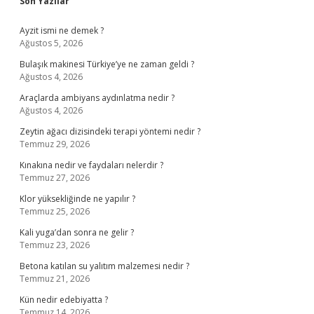
Sidebar
Son Yazılar
Ayzit ismi ne demek ?
Ağustos 5, 2026
Bulaşık makinesi Türkiye’ye ne zaman geldi ?
Ağustos 4, 2026
Araçlarda ambiyans aydınlatma nedir ?
Ağustos 4, 2026
Zeytin ağacı dizisindeki terapi yöntemi nedir ?
Temmuz 29, 2026
Kınakına nedir ve faydaları nelerdir ?
Temmuz 27, 2026
Klor yüksekliğinde ne yapılır ?
Temmuz 25, 2026
Kali yuga’dan sonra ne gelir ?
Temmuz 23, 2026
Betona katılan su yalıtım malzemesi nedir ?
Temmuz 21, 2026
Kün nedir edebiyatta ?
Temmuz 14, 2026