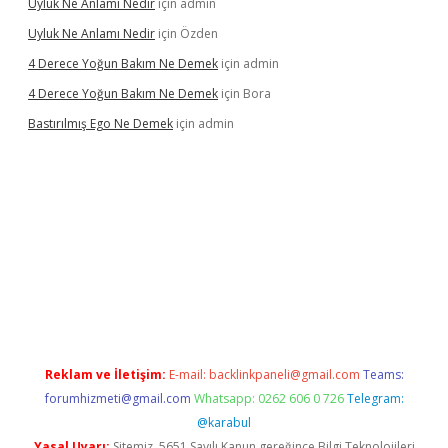
Uyluk Ne Anlamı Nedir
için
admin
Uyluk Ne Anlamı Nedir
için
Özden
4 Derece Yoğun Bakım Ne Demek
için
admin
4 Derece Yoğun Bakım Ne Demek
için
Bora
Bastırılmış Ego Ne Demek
için
admin
üncel giriş
Reklam ve İletişim:
E-mail:
backlinkpaneli@gmail.com
Teams:
forumhizmeti@gmail.com
Whatsapp: 0262 606 0 726
Telegram:
@karabul
Yasal Uyarı:
Sitemiz, 5651 Sayılı Kanun gereğince Bilgi Teknolojileri