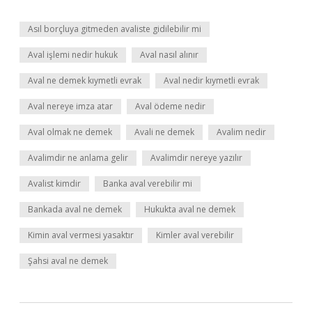
Asıl borçluya gitmeden avaliste gidilebilir mi
Aval işlemi nedir hukuk
Aval nasıl alınır
Aval ne demek kıymetli evrak
Aval nedir kıymetli evrak
Aval nereye imza atar
Aval ödeme nedir
Aval olmak ne demek
Avali ne demek
Avalim nedir
Avalimdir ne anlama gelir
Avalimdir nereye yazılır
Avalist kimdir
Banka aval verebilir mi
Bankada aval ne demek
Hukukta aval ne demek
Kimin aval vermesi yasaktır
Kimler aval verebilir
Şahsi aval ne demek