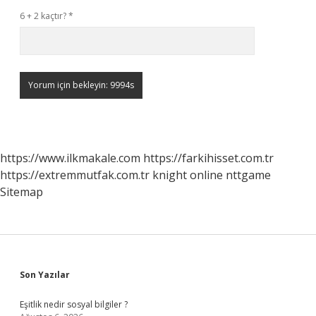
6 + 2 kaçtır?
*
https://www.ilkmakale.com
https://farkihisset.com.tr
https://extremmutfak.com.tr
knight online
nttgame
Sitemap
Sidebar
Son Yazılar
Eşitlik nedir sosyal bilgiler ?