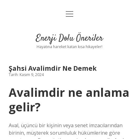
menüyü
Anasayfa
aç
Gizlilik Politikası
Enerji Dolu Öneriler
Yasal Uyarı
Hayatına hareket katan kısa hikayeler!
Hakkımızda
Şahsi Avalimdir Ne Demek
Tarih: Kasım 9, 2024
Avalimdir ne anlama
gelir?
Aval, üçüncü bir kişinin veya senet imzacılarından
birinin, müşterek sorumluluk hükümlerine göre