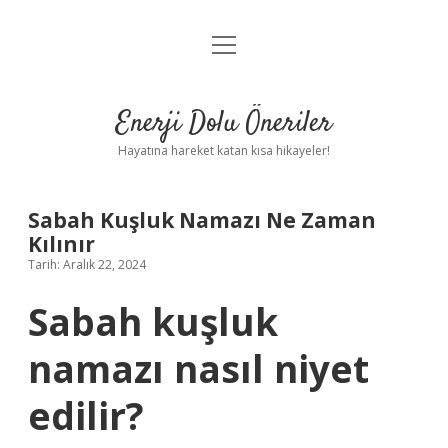
menüyü
Anasayfa
aç
Gizlilik Politikası
Enerji Dolu Öneriler
Yasal Uyarı
Hayatına hareket katan kısa hikayeler!
Hakkımızda
Sabah Kuşluk Namazı Ne Zaman
Kılınır
Tarih: Aralık 22, 2024
Sabah kuşluk
namazı nasıl niyet
edilir?