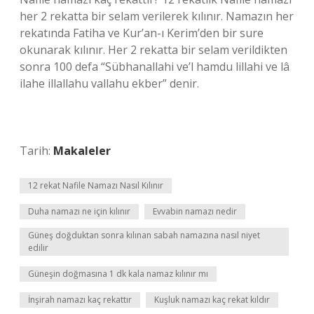
her 2 rekatta bir selam verilerek kılınır. Namazın her
rekatında Fatiha ve Kur’an-ı Kerim’den bir sure
okunarak kılınır. Her 2 rekatta bir selam verildikten
sonra 100 defa “Sübhanallahi ve’l hamdu lillahi ve lâ
ilahe illallahu vallahu ekber” denir.
Tarih:
Makaleler
12 rekat Nafile Namazı Nasıl Kılınır
Duha namazı ne için kılınır
Evvabin namazı nedir
Güneş doğduktan sonra kılınan sabah namazına nasıl niyet
edilir
Güneşin doğmasına 1 dk kala namaz kılınır mı
İnşirah namazı kaç rekattır
Kuşluk namazı kaç rekat kıldır