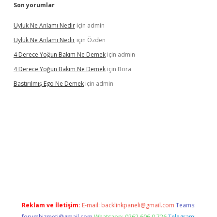
Son yorumlar
Uyluk Ne Anlamı Nedir
için
admin
Uyluk Ne Anlamı Nedir
için
Özden
4 Derece Yoğun Bakım Ne Demek
için
admin
4 Derece Yoğun Bakım Ne Demek
için
Bora
Bastırılmış Ego Ne Demek
için
admin
cel giriş
Reklam ve İletişim:
E-mail:
backlinkpaneli@gmail.com
Teams:
forumhizmeti@gmail.com
Whatsapp: 0262 606 0 726
Telegram: