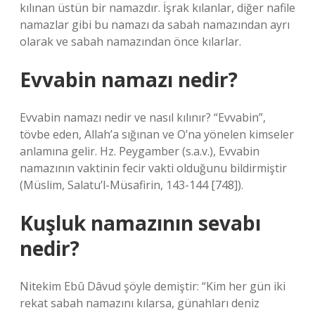
kılınan üstün bir namazdır. İşrak kılanlar, diğer nafile
namazlar gibi bu namazı da sabah namazından ayrı
olarak ve sabah namazından önce kılarlar.
Evvabin namazı nedir?
Evvabin namazı nedir ve nasıl kılınır? “Evvabin”,
tövbe eden, Allah’a sığınan ve O’na yönelen kimseler
anlamına gelir. Hz. Peygamber (s.a.v.), Evvabin
namazının vaktinin fecir vakti olduğunu bildirmiştir
(Müslim, Salatu’l-Müsafirin, 143-144 [748]).
Kuşluk namazının sevabı
nedir?
Nitekim Ebû Dâvud şöyle demiştir: “Kim her gün iki
rekat sabah namazını kılarsa, günahları deniz