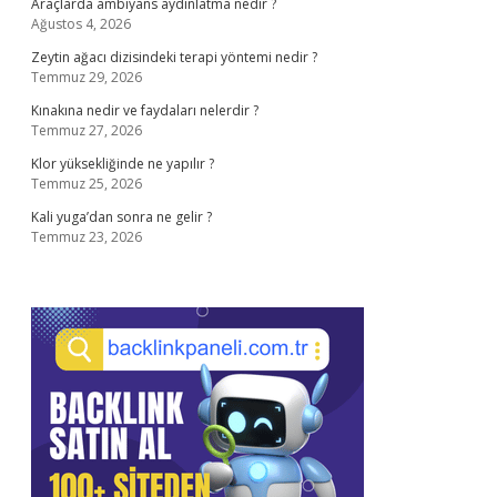
Araçlarda ambiyans aydınlatma nedir ?
Ağustos 4, 2026
Zeytin ağacı dizisindeki terapi yöntemi nedir ?
Temmuz 29, 2026
Kınakına nedir ve faydaları nelerdir ?
Temmuz 27, 2026
Klor yüksekliğinde ne yapılır ?
Temmuz 25, 2026
Kali yuga’dan sonra ne gelir ?
Temmuz 23, 2026