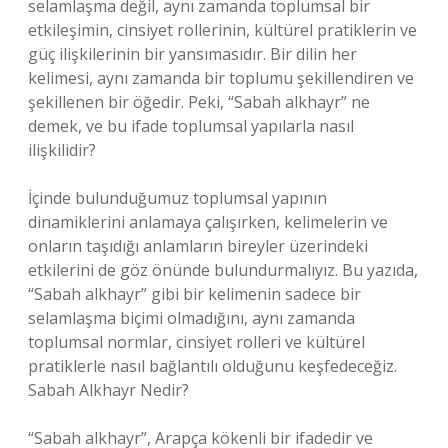
selamlaşma değil, aynı zamanda toplumsal bir
etkileşimin, cinsiyet rollerinin, kültürel pratiklerin ve
güç ilişkilerinin bir yansımasıdır. Bir dilin her
kelimesi, aynı zamanda bir toplumu şekillendiren ve
şekillenen bir öğedir. Peki, “Sabah alkhayr” ne
demek, ve bu ifade toplumsal yapılarla nasıl
ilişkilidir?
İçinde bulunduğumuz toplumsal yapının
dinamiklerini anlamaya çalışırken, kelimelerin ve
onların taşıdığı anlamların bireyler üzerindeki
etkilerini de göz önünde bulundurmalıyız. Bu yazıda,
“Sabah alkhayr” gibi bir kelimenin sadece bir
selamlaşma biçimi olmadığını, aynı zamanda
toplumsal normlar, cinsiyet rolleri ve kültürel
pratiklerle nasıl bağlantılı olduğunu keşfedeceğiz.
Sabah Alkhayr Nedir?
“Sabah alkhayr”, Arapça kökenli bir ifadedir ve