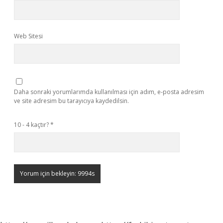
Web Sitesi
Daha sonraki yorumlarımda kullanılması için adım, e-posta adresim
ve site adresim bu tarayıcıya kaydedilsin.
10 - 4 kaçtır?
*