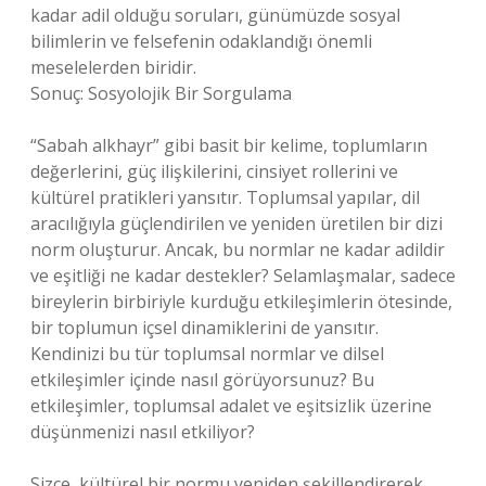
kadar adil olduğu soruları, günümüzde sosyal
bilimlerin ve felsefenin odaklandığı önemli
meselelerden biridir.
Sonuç: Sosyolojik Bir Sorgulama
“Sabah alkhayr” gibi basit bir kelime, toplumların
değerlerini, güç ilişkilerini, cinsiyet rollerini ve
kültürel pratikleri yansıtır. Toplumsal yapılar, dil
aracılığıyla güçlendirilen ve yeniden üretilen bir dizi
norm oluşturur. Ancak, bu normlar ne kadar adildir
ve eşitliği ne kadar destekler? Selamlaşmalar, sadece
bireylerin birbiriyle kurduğu etkileşimlerin ötesinde,
bir toplumun içsel dinamiklerini de yansıtır.
Kendinizi bu tür toplumsal normlar ve dilsel
etkileşimler içinde nasıl görüyorsunuz? Bu
etkileşimler, toplumsal adalet ve eşitsizlik üzerine
düşünmenizi nasıl etkiliyor?
Sizce, kültürel bir normu yeniden şekillendirerek