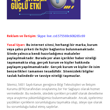
Reklam ve İletişim:
Skype: live:.cid.575569c608265c69
Yasal Uyarı:
Bu internet sitesi, herhangi bir marka, kurum
veya şahıs şirketi ile hiçbir bağlantısı bulunmamaktadır.
Sitede yalnızca kendi hazırladığımız makaleler
paylaşılmaktadır. Burada yer alan içerikler haber niteliği
taşımamakta olup, gerçek kurum ve kişiler hakkında
paylaşım yapılmamaktadır. Gerçek kurum ve kişiler ile isim
benzerlikleri tamamen tesadüfidir. Sitemizdeki bilgiler
taslak halindedir ve tavsiye niteliği taşımazlar.
Sitemiz, 5651 Sayılı Kanun gereğince Bilgi Teknolojileri ve İletişim
Kurumu (BTK) tarafından onaylanmış bir Yer Sağlayıcı olarak hizmet
vermektedir. Bu nedenle, sitedeki içerikleri proaktif olarak denetleme
veya araştırma yükümlülüğümüz bulunmamaktadır. Ancak, üyelerimiz
yazdıkları içeriklerin sorumluluğunu taşımakta olup, siteye üye olarak
bu sorumluluğu kabul etmiş sayılırlar.