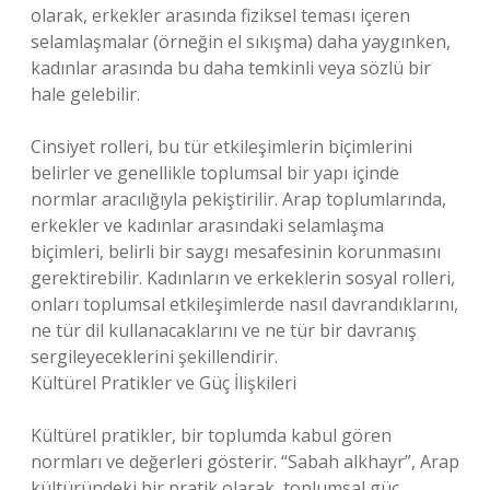
olarak, erkekler arasında fiziksel teması içeren
selamlaşmalar (örneğin el sıkışma) daha yaygınken,
kadınlar arasında bu daha temkinli veya sözlü bir
hale gelebilir.
Cinsiyet rolleri, bu tür etkileşimlerin biçimlerini
belirler ve genellikle toplumsal bir yapı içinde
normlar aracılığıyla pekiştirilir. Arap toplumlarında,
erkekler ve kadınlar arasındaki selamlaşma
biçimleri, belirli bir saygı mesafesinin korunmasını
gerektirebilir. Kadınların ve erkeklerin sosyal rolleri,
onları toplumsal etkileşimlerde nasıl davrandıklarını,
ne tür dil kullanacaklarını ve ne tür bir davranış
sergileyeceklerini şekillendirir.
Kültürel Pratikler ve Güç İlişkileri
Kültürel pratikler, bir toplumda kabul gören
normları ve değerleri gösterir. “Sabah alkhayr”, Arap
kültüründeki bir pratik olarak, toplumsal güç