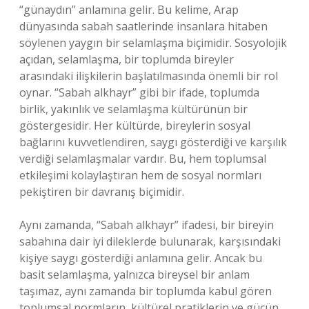
“günaydın” anlamına gelir. Bu kelime, Arap
dünyasında sabah saatlerinde insanlara hitaben
söylenen yaygın bir selamlaşma biçimidir. Sosyolojik
açıdan, selamlaşma, bir toplumda bireyler
arasındaki ilişkilerin başlatılmasında önemli bir rol
oynar. “Sabah alkhayr” gibi bir ifade, toplumda
birlik, yakınlık ve selamlaşma kültürünün bir
göstergesidir. Her kültürde, bireylerin sosyal
bağlarını kuvvetlendiren, saygı gösterdiği ve karşılık
verdiği selamlaşmalar vardır. Bu, hem toplumsal
etkileşimi kolaylaştıran hem de sosyal normları
pekiştiren bir davranış biçimidir.
Aynı zamanda, “Sabah alkhayr” ifadesi, bir bireyin
sabahına dair iyi dileklerde bulunarak, karşısındaki
kişiye saygı gösterdiği anlamına gelir. Ancak bu
basit selamlaşma, yalnızca bireysel bir anlam
taşımaz, aynı zamanda bir toplumda kabul gören
toplumsal normların, kültürel pratiklerin ve gücün