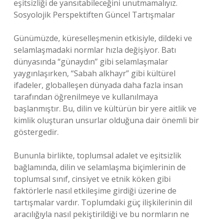
eşitsizliği de yansıtabileceğini unutmamalıyız.
Sosyolojik Perspektiften Güncel Tartışmalar
Günümüzde, küreselleşmenin etkisiyle, dildeki ve
selamlaşmadaki normlar hızla değişiyor. Batı
dünyasında “günaydın” gibi selamlaşmalar
yaygınlaşırken, “Sabah alkhayr” gibi kültürel
ifadeler, globalleşen dünyada daha fazla insan
tarafından öğrenilmeye ve kullanılmaya
başlanmıştır. Bu, dilin ve kültürün bir yere aitlik ve
kimlik oluşturan unsurlar olduğuna dair önemli bir
göstergedir.
Bununla birlikte, toplumsal adalet ve eşitsizlik
bağlamında, dilin ve selamlaşma biçimlerinin de
toplumsal sınıf, cinsiyet ve etnik köken gibi
faktörlerle nasıl etkileşime girdiği üzerine de
tartışmalar vardır. Toplumdaki güç ilişkilerinin dil
aracılığıyla nasıl pekiştirildiği ve bu normların ne