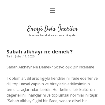
menüyü
Anasayfa
aç
Gizlilik Politikası
Enerji Dolu Öneriler
Yasal Uyarı
Hayatına hareket katan kısa hikayeler!
Hakkımızda
Sabah alkhayr ne demek ?
Tarih: Şubat 11, 2026
Sabah Alkhayr Ne Demek? Sosyolojik Bir İnceleme
Toplumlar, dil aracılığıyla kendilerini ifade ederler ve
dil, toplumsal yapının ve bireylerin etkileşiminin
temel araçlarından biridir. Her kelime, bir kültürün
değerlerini, inançlarını ve toplumsal normlarını taşır.
“Sabah alkhayr” gibi bir ifade, sadece dilsel bir