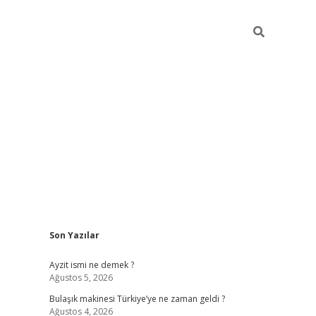
Sidebar
Son Yazılar
piabella günc
Ayzit ismi ne demek ?
Ağustos 5, 2026
Bulaşık makinesi Türkiye’ye ne zaman geldi ?
Ağustos 4, 2026