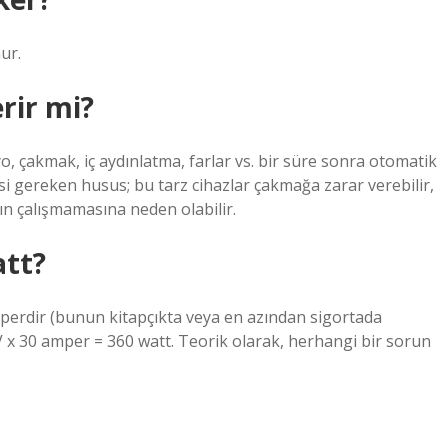
ur.
rir mi?
o, çakmak, iç aydınlatma, farlar vs. bir süre sonra otomatik
i gereken husus; bu tarz cihazlar çakmağa zarar verebilir,
n çalışmamasına neden olabilir.
att?
perdir (bunun kitapçıkta veya en azından sigortada
2 V x 30 amper = 360 watt. Teorik olarak, herhangi bir sorun