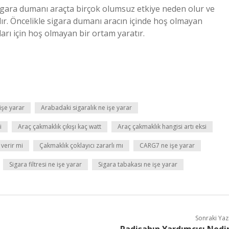
Sigara dumanı araçta birçok olumsuz etkiye neden olur ve
lıdır. Öncelikle sigara dumanı aracın içinde hoş olmayan
arı için hoş olmayan bir ortam yaratır.
işe yarar
Arabadaki sigaralık ne işe yarar
i
Araç çakmaklık çıkışı kaç watt
Araç çakmaklık hangisi artı eksi
verir mi
Çakmaklık çoklayıcı zararlı mı
CARG7 ne işe yarar
Sigara filtresi ne işe yarar
Sigara tabakası ne işe yarar
Sonraki Yaz