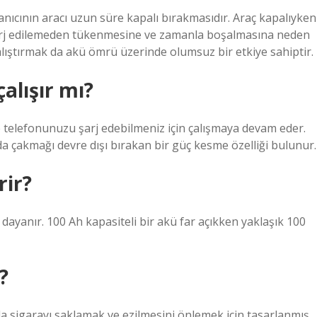
nıcının aracı uzun süre kapalı bırakmasıdır. Araç kapalıyken
 şarj edilemeden tükenmesine ve zamanla boşalmasına neden
çalıştırmak da akü ömrü üzerinde olumsuz bir etkiye sahiptir.
alışır mı?
e telefonunuzu şarj edebilmeniz için çalışmaya devam eder.
da çakmağı devre dışı bırakan bir güç kesme özelliği bulunur.
rir?
 dayanır. 100 Ah kapasiteli bir akü far açıkken yaklaşık 100
?
a sigarayı saklamak ve ezilmesini önlemek için tasarlanmış