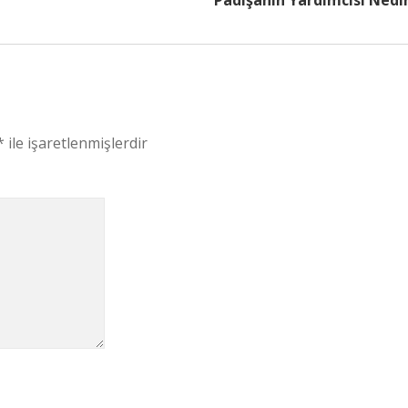
Padişahın Yardımcısı Nedi
*
ile işaretlenmişlerdir