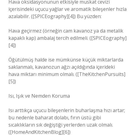
Hava oksidasyonunun etkisiyle muskat cevizi
içerisindeki uçucu yağlar ve aromatik bileşenler hızla
azalabilir. ([SPICEography][4]) Bu yüzden:
Hava geçirmez (örneğin cam kavanoz ya da metalik
kapaklı kap) ambalaj tercih edilmeli. ([SPICEography]
[4])
Öğütülmüş halde ise mümkünse küçük miktarlarda
saklanmalı, kavanozun ağzı açıldığında içerideki
hava miktarı minimum olmalı. ([TheKitchenPursuits]
[5])
Isı, Işık ve Nemden Koruma
Isı arttıkça uçucu bileşenlerin buharlaşma hızı artar;
bu nedenle baharat dolabı, fırın üstü gibi
sıcaklıkların sık değiştiği yerlerden uzak olmalı.
([HomeAndKitchenBlog][6])