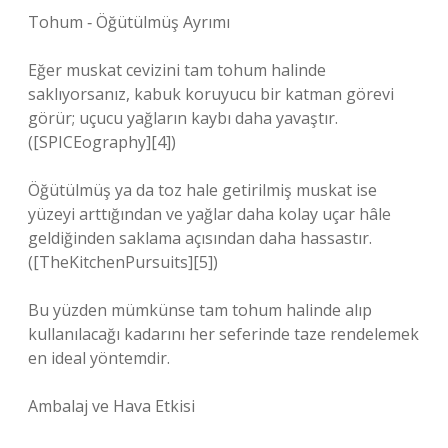
Tohum ‑ Öğütülmüş Ayrımı
Eğer muskat cevizini tam tohum halinde
saklıyorsanız, kabuk koruyucu bir katman görevi
görür; uçucu yağların kaybı daha yavaştır.
([SPICEography][4])
Öğütülmüş ya da toz hale getirilmiş muskat ise
yüzeyi arttığından ve yağlar daha kolay uçar hâle
geldiğinden saklama açısından daha hassastır.
([TheKitchenPursuits][5])
Bu yüzden mümkünse tam tohum halinde alıp
kullanılacağı kadarını her seferinde taze rendelemek
en ideal yöntemdir.
Ambalaj ve Hava Etkisi