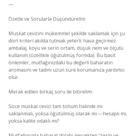
—
Özetle ve Sorularla Düşündürelim
Muskat cevizini mükemmel şekilde saklamak için şu
dört kriteri akılda tutmak yeterli: hava geçirmez
ambalaj, koyu ve serin ortam, düşük nem ve ölçülü
kullanım (özellikle öğütülmüş formda). Bu basit
önlemler, mutfağınızdaki bu değerli baharatın
aromasını ve tadını uzun süre korumanıza yardımcı
olur.
Merak edilen birkaç soru ile bitirelim:
Sizce muskat cevizi tam tohum halinde mi
saklanmalı, yoksa öğütülmüş olarak mı — hesaplı mı,
yoksa kalite odaklı mı?
Mutfağınızda baharat dolabı gerçekten “serin ve