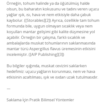
Örneğin, tohum halinde ya da öğütülmüş halde
olsun, bu baharatın kokusunu ve tadını veren uçucu
yağlar ışık, ısı, hava ve nem etkisiyle daha çabuk
kaybolur. ([Storables][2]) Ayrıca, özellikle tam tohum
formunda bile, uygun olmayan sıcaklık veya nem
koşulları mantar gelişimi gibi kalite düşmesine yol
açabilir. Örneğin bir çalışma, farklı sıcaklık ve
ambalajlarda muskat tohumlarının saklanmasında
mantar türü Aspergillus flavus üremesinin etkisini
incelemiştir. ([AIP Publishing][3])
Bu bilgiler ışığında, muskat cevizini saklarken
hedefimiz: uçucu yağların korunması, nem ve hava
etkisinin azaltılması, ışık ve ısıdan uzak tutulmasıdır.
—
Saklama İçin Pratik Bilimsel Yöntemler