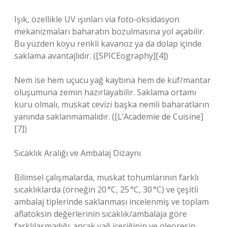
Işık, özellikle UV ışınları via foto‑oksidasyon
mekanizmaları baharatın bozulmasına yol açabilir.
Bu yüzden koyu renkli kavanoz ya da dolap içinde
saklama avantajlıdır. ([SPICEography][4])
Nem ise hem uçucu yağ kaybına hem de küf/mantar
oluşumuna zemin hazırlayabilir. Saklama ortamı
kuru olmalı, muskat cevizi başka nemli baharatların
yanında saklanmamalıdır. ([L’Academie de Cuisine]
[7])
Sıcaklık Aralığı ve Ambalaj Dizaynı
Bilimsel çalışmalarda, muskat tohumlarının farklı
sıcaklıklarda (örneğin 20 °C, 25 °C, 30 °C) ve çeşitli
ambalaj tiplerinde saklanması incelenmiş ve toplam
aflatoksin değerlerinin sıcaklık/ambalaja göre
farklılaşmadığı; ancak yağ içeriğinin ve oleoresin