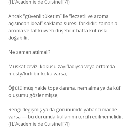
([L’Academie de Cuisine][7])
Ancak “güvenli tüketim” ile “lezzetli ve aroma
açısından ideal” saklama süresi farklıdır: zamanla
aroma ve tat kuvveti düşebilir hatta küf riski
doğabilir.
Ne zaman atılmalı?
Muskat cevizi kokusu zayıfladıysa veya ortamda
musty/kirli bir koku varsa,
Öğütülmüş halde topaklanma, nem alma ya da küf
oluşumu gözlenmişse,
Rengi değişmiş ya da görünümde yabancı madde
varsa — bu durumda kullanımı tercih edilmemelidir.
([L’Academie de Cuisine][7])