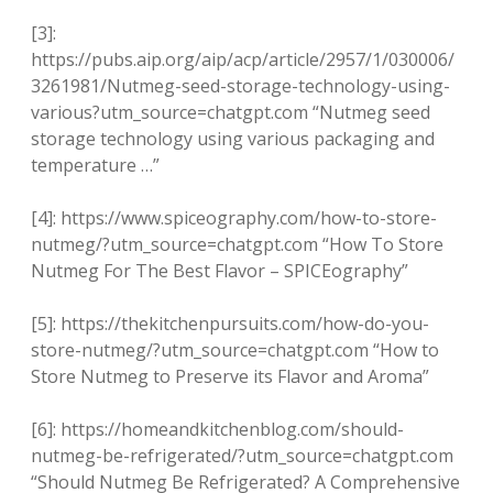
[3]:
https://pubs.aip.org/aip/acp/article/2957/1/030006/
3261981/Nutmeg-seed-storage-technology-using-
various?utm_source=chatgpt.com “Nutmeg seed
storage technology using various packaging and
temperature …”
[4]: https://www.spiceography.com/how-to-store-
nutmeg/?utm_source=chatgpt.com “How To Store
Nutmeg For The Best Flavor – SPICEography”
[5]: https://thekitchenpursuits.com/how-do-you-
store-nutmeg/?utm_source=chatgpt.com “How to
Store Nutmeg to Preserve its Flavor and Aroma”
[6]: https://homeandkitchenblog.com/should-
nutmeg-be-refrigerated/?utm_source=chatgpt.com
“Should Nutmeg Be Refrigerated? A Comprehensive