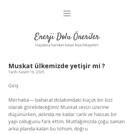
menüyü
Anasayfa
aç
Gizlilik Politikası
Enerji Dolu Öneriler
Yasal Uyarı
Hayatına hareket katan kısa hikayeler!
Hakkımızda
Muskat ülkemizde yetişir mi ?
Tarih: Kasım 16, 2025
Giriş
Merhaba — baharat dolabımdaki küçük bir koz
olarak görebileceğimiz Muskat ceviz­i üzerine
düşünürken, aslında ne kadar canlı ve hassas bir
yapı olduğunu fark ettim. Mutfağımızda çoğu zaman
arka planda kalan bu tohum, doğru