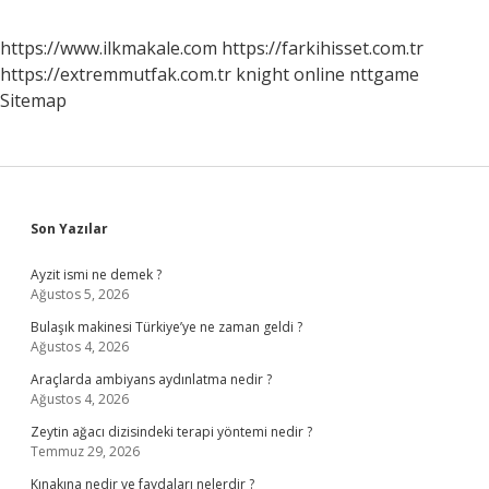
https://www.ilkmakale.com
https://farkihisset.com.tr
https://extremmutfak.com.tr
knight online
nttgame
Sitemap
Sidebar
Son Yazılar
Ayzit ismi ne demek ?
Ağustos 5, 2026
Bulaşık makinesi Türkiye’ye ne zaman geldi ?
Ağustos 4, 2026
Araçlarda ambiyans aydınlatma nedir ?
Ağustos 4, 2026
Zeytin ağacı dizisindeki terapi yöntemi nedir ?
Temmuz 29, 2026
Kınakına nedir ve faydaları nelerdir ?