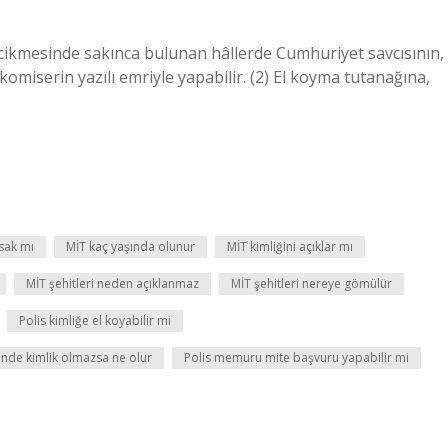
gecikmesinde sakınca bulunan hâllerde Cumhuriyet savcısının,
omiserin yazılı emriyle yapabilir. (2) El koyma tutanağına,
sak mı
MİT kaç yaşında olunur
MİT kimliğini açıklar mı
MİT şehitleri neden açıklanmaz
MİT şehitleri nereye gömülür
Polis kimliğe el koyabilir mi
ünde kimlik olmazsa ne olur
Polis memuru mite başvuru yapabilir mi