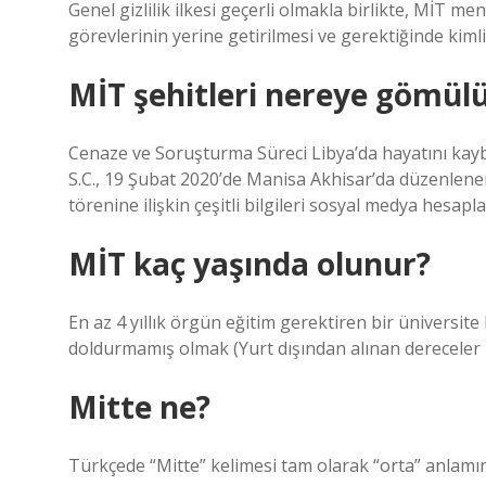
Genel gizlilik ilkesi geçerli olmakla birlikte, MİT m
görevlerinin yerine getirilmesi ve gerektiğinde kimlik
MİT şehitleri nereye gömül
Cenaze ve Soruşturma Süreci Libya’da hayatını kaybet
S.C., 19 Şubat 2020’de Manisa Akhisar’da düzenlenen 
törenine ilişkin çeşitli bilgileri sosyal medya hesapl
MİT kaç yaşında olunur?
En az 4 yıllık örgün eğitim gerektiren bir üniversi
doldurmamış olmak (Yurt dışından alınan dereceler i
Mitte ne?
Türkçede “Mitte” kelimesi tam olarak “orta” anlamı