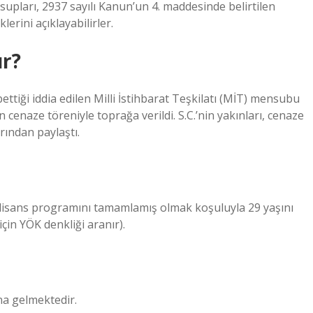
ensupları, 2937 sayılı Kanun’un 4. maddesinde belirtilen
lerini açıklayabilirler.
ür?
tiği iddia edilen Milli İstihbarat Teşkilatı (MİT) mensubu
cenaze töreniyle toprağa verildi. S.C.’nin yakınları, cenaze
arından paylaştı.
te lisans programını tamamlamış olmak koşuluyla 29 yaşını
çin YÖK denkliği aranır).
na gelmektedir.