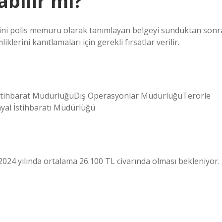
abilir mi?
ilerini polis memuru olarak tanımlayan belgeyi sunduktan sonr
iklerini kanıtlamaları için gerekli fırsatlar verilir.
İstihbarat MüdürlüğüDış Operasyonlar MüdürlüğüTerörle
al İstihbaratı Müdürlüğü
2024 yılında ortalama 26.100 TL civarında olması bekleniyor.