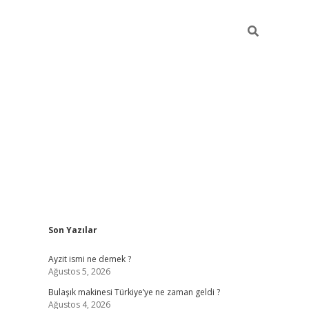
Sidebar
Son Yazılar
piabella günce
Ayzit ismi ne demek ?
Ağustos 5, 2026
Bulaşık makinesi Türkiye’ye ne zaman geldi ?
Ağustos 4, 2026