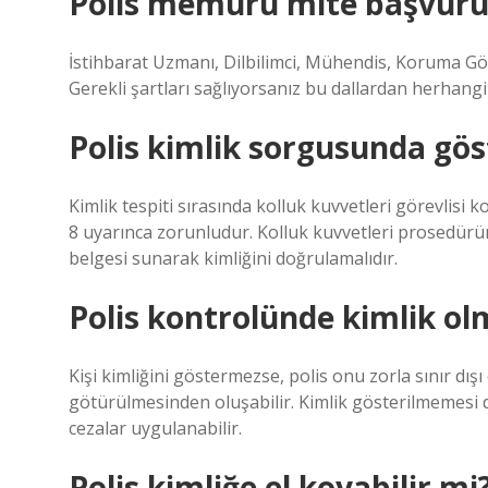
Polis memuru mite başvuru 
İstihbarat Uzmanı, Dilbilimci, Mühendis, Koruma Gör
Gerekli şartları sağlıyorsanız bu dallardan herhan
Polis kimlik sorgusunda gö
Kimlik tespiti sırasında kolluk kuvvetleri görevlisi ko
8 uyarınca zorunludur. Kolluk kuvvetleri prosedürünü
belgesi sunarak kimliğini doğrulamalıdır.
Polis kontrolünde kimlik ol
Kişi kimliğini göstermezse, polis onu zorla sınır dışı
götürülmesinden oluşabilir. Kimlik gösterilmemesi d
cezalar uygulanabilir.
Polis kimliğe el koyabilir mi