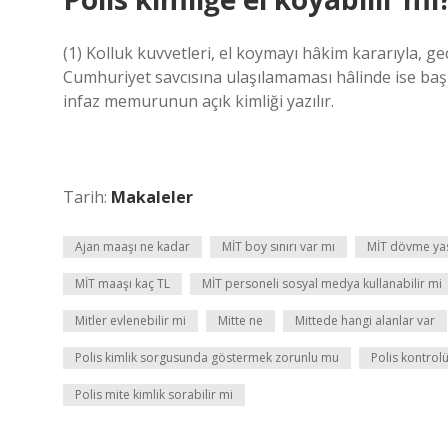
(1) Kolluk kuvvetleri, el koymayı hâkim kararıyla, 
Cumhuriyet savcısına ulaşılamaması hâlinde ise başk
infaz memurunun açık kimliği yazılır.
Tarih:
Makaleler
Ajan maaşı ne kadar
MİT boy sınırı var mı
MİT dövme ya
MİT maaşı kaç TL
MİT personeli sosyal medya kullanabilir mi
Mitler evlenebilir mi
Mitte ne
Mittede hangi alanlar var
Polis kimlik sorgusunda göstermek zorunlu mu
Polis kontrol
Polis mite kimlik sorabilir mi