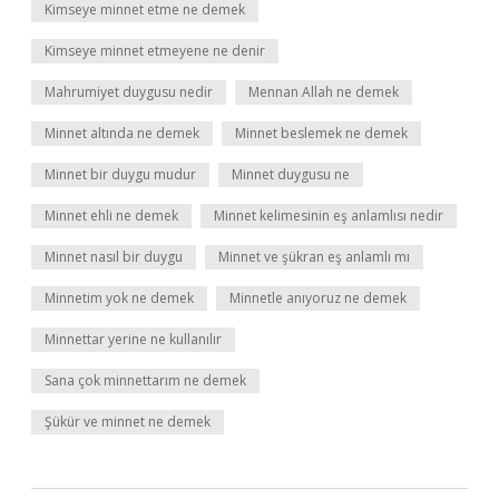
Kimseye minnet etme ne demek
Kimseye minnet etmeyene ne denir
Mahrumiyet duygusu nedir
Mennan Allah ne demek
Minnet altında ne demek
Minnet beslemek ne demek
Minnet bir duygu mudur
Minnet duygusu ne
Minnet ehli ne demek
Minnet kelimesinin eş anlamlısı nedir
Minnet nasıl bir duygu
Minnet ve şükran eş anlamlı mı
Minnetim yok ne demek
Minnetle anıyoruz ne demek
Minnettar yerine ne kullanılır
Sana çok minnettarım ne demek
Şükür ve minnet ne demek