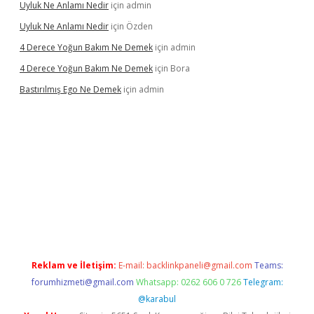
Uyluk Ne Anlamı Nedir
için
admin
Uyluk Ne Anlamı Nedir
için
Özden
4 Derece Yoğun Bakım Ne Demek
için
admin
4 Derece Yoğun Bakım Ne Demek
için
Bora
Bastırılmış Ego Ne Demek
için
admin
üncel giriş
Reklam ve İletişim:
E-mail:
backlinkpaneli@gmail.com
Teams:
forumhizmeti@gmail.com
Whatsapp: 0262 606 0 726
Telegram:
@karabul