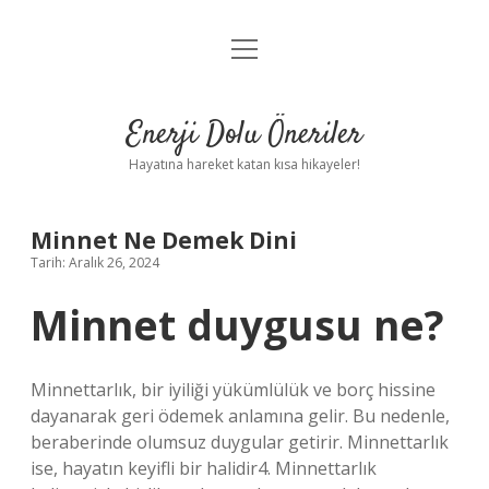
menüyü
Anasayfa
aç
Gizlilik Politikası
Enerji Dolu Öneriler
Yasal Uyarı
Hayatına hareket katan kısa hikayeler!
Hakkımızda
Minnet Ne Demek Dini
Tarih: Aralık 26, 2024
Minnet duygusu ne?
Minnettarlık, bir iyiliği yükümlülük ve borç hissine
dayanarak geri ödemek anlamına gelir. Bu nedenle,
beraberinde olumsuz duygular getirir. Minnettarlık
ise, hayatın keyifli bir halidir4. Minnettarlık