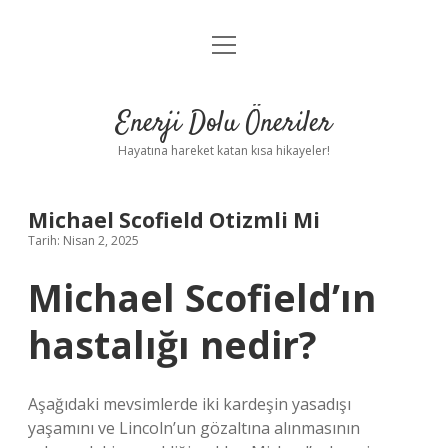
menüyü
Anasayfa
aç
Gizlilik Politikası
Enerji Dolu Öneriler
Yasal Uyarı
Hayatına hareket katan kısa hikayeler!
Hakkımızda
Michael Scofield Otizmli Mi
Tarih: Nisan 2, 2025
Michael Scofield’ın
hastalığı nedir?
Aşağıdaki mevsimlerde iki kardeşin yasadışı
yaşamını ve Lincoln’un gözaltına alınmasının