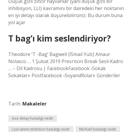
Düşük gizli zincir hayvanlar (yani düşük gizli bir
inhibisyon, LLI) kavramını bir dairedeki her noktanın
en iyi detayı olarak düşünebilirsiniz. Bu durum buna
yol açar
T bag’ı kim seslendiriyor?
Theodore ‘T -Bag’ Bagwell (İSmail Yulz) Amaur
Nolasco … 1 Şubat 2019 Presrison Break Sesli Kadro
… – Dil Kadrosu | FacebookFacebook ›Sokak
Sokakları› Postfacebook ›SoyandRolari› Gönderiler
Tarih:
Makaleler
İnce detay hastalığı nedir
Low latent inhibition hastalığı nedir
Michael hastalığı nedir