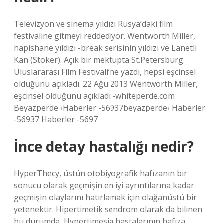
Televizyon ve sinema yıldızı Rusya’daki film
festivaline gitmeyi reddediyor. Wentworth Miller,
hapishane yıldızı -break serisinin yıldızı ve Lanetli
Kan (Stoker). Açık bir mektupta St.Petersburg
Uluslararası Film Festivali’ne yazdı, hepsi eşcinsel
olduğunu açıkladı. 22 Ağu 2013 Wentworth Miller,
eşcinsel olduğunu açıkladı -whiteperde.com
Beyazperde ›Haberler -56937beyazperde› Haberler
-56937 Haberler -5697
İnce detay hastalığı nedir?
HyperThecy, üstün otobiyografik hafızanın bir
sonucu olarak geçmişin en iyi ayrıntılarına kadar
geçmişin olaylarını hatırlamak için olağanüstü bir
yetenektir. Hipertimetik sendrom olarak da bilinen
bu durumda, Hypertimesia hastalarının hafıza