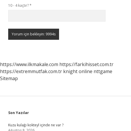
10 - 4 kaçtır?
*
https://www.ilkmakale.com
https://farkihisset.com.tr
https://extremmutfak.com.tr
knight online
nttgame
Sitemap
Sidebar
Son Yazılar
Kuzu kulağı kokteyl içinde ne var ?
Ağustos 8, 2026