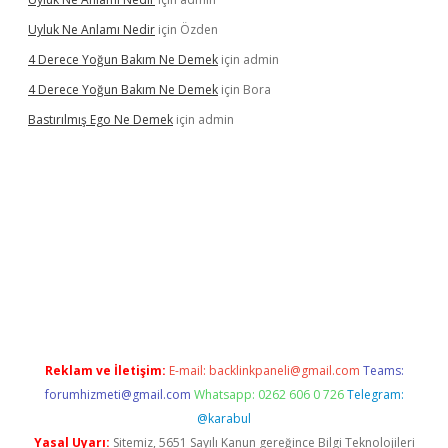
Uyluk Ne Anlamı Nedir
için
Özden
4 Derece Yoğun Bakım Ne Demek
için
admin
4 Derece Yoğun Bakım Ne Demek
için
Bora
Bastırılmış Ego Ne Demek
için
admin
güncel giriş
Reklam ve İletişim:
E-mail:
backlinkpaneli@gmail.com
Teams:
forumhizmeti@gmail.com
Whatsapp: 0262 606 0 726
Telegram:
@karabul
Yasal Uyarı:
Sitemiz, 5651 Sayılı Kanun gereğince Bilgi Teknolojileri