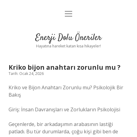
menüyü
Anasayfa
aç
Gizlilik Politikası
Enerji Dolu Öneriler
Yasal Uyarı
Hayatına hareket katan kısa hikayeler!
Hakkımızda
Kriko bijon anahtarı zorunlu mu ?
Tarih: Ocak 24, 2026
Kriko ve Bijon Anahtarı Zorunlu mu? Psikolojik Bir
Bakış
Giriş: İnsan Davranışları ve Zorlukların Psikolojisi
Geçenlerde, bir arkadaşımın arabasının lastiği
patladı. Bu tür durumlarda, çoğu kişi gibi ben de