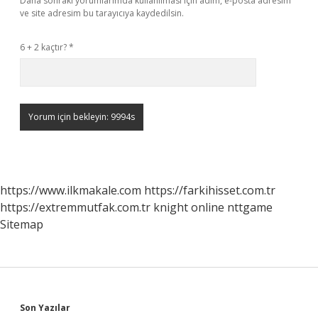
Daha sonraki yorumlarımda kullanılması için adım, e-posta adresim
ve site adresim bu tarayıcıya kaydedilsin.
6 + 2 kaçtır?
*
https://www.ilkmakale.com
https://farkihisset.com.tr
https://extremmutfak.com.tr
knight online
nttgame
Sitemap
Sidebar
Son Yazılar