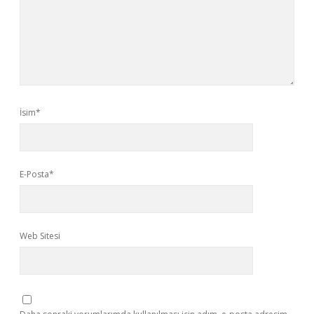
İsim*
E-Posta*
Web Sitesi