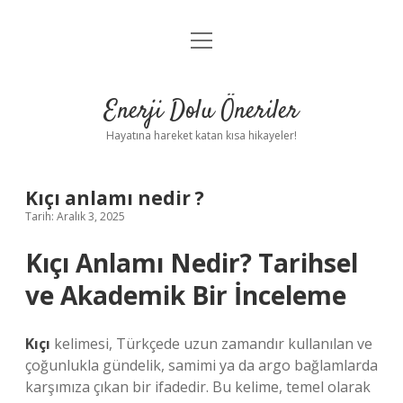
menüyü
Anasayfa
aç
Gizlilik Politikası
Enerji Dolu Öneriler
Yasal Uyarı
Hayatına hareket katan kısa hikayeler!
Hakkımızda
Kıçı anlamı nedir ?
Tarih: Aralık 3, 2025
Kıçı Anlamı Nedir? Tarihsel
ve Akademik Bir İnceleme
Kıçı
kelimesi, Türkçede uzun zamandır kullanılan ve
çoğunlukla gündelik, samimi ya da argo bağlamlarda
karşımıza çıkan bir ifadedir. Bu kelime, temel olarak