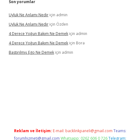
Son yorumlar
Uyluk Ne Anlamı Nedir
için
admin
Uyluk Ne Anlamı Nedir
için
Özden
4 Derece Yoğun Bakım Ne Demek
için
admin
4 Derece Yoğun Bakım Ne Demek
için
Bora
Bastırılmış Ego Ne Demek
için
admin
la güncel giriş
Reklam ve İletişim:
E-mail:
backlinkpaneli@gmail.com
Teams:
forumhizmeti@gmail.com
Whatsapp: 0262 606 0 726
Telegram: