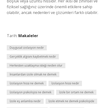
boşluk veya üzüntü hissidir. Her ikisi de zihinsel ve
fiziksel sağlığınız üzerinde önemli etkilere sahip
olabilir, ancak nedenleri ve çözümleri farklı olabilir.
Tarih:
Makaleler
Duygusal izolasyon nedir
Gerçeklik algısını kaybetmek nedir
Herkesten uzaklaşma isteği neden olur
İnsanlardan izole olmak ne demek
İzolasyon hissi ne demek
İzolasyon hissi nedir
İzolasyon psikolojisi ne demek
İzole bir ortam ne demek
İzole eş anlamlısı nedir
İzole etmek ne demek psikolojide