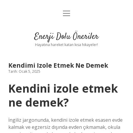
menüyü
Anasayfa
aç
Gizlilik Politikası
Enerji Dolu Öneriler
Yasal Uyarı
Hayatına hareket katan kısa hikayeler!
Hakkımızda
Kendimi Izole Etmek Ne Demek
Tarih: Ocak 5, 2025
Kendini izole etmek
ne demek?
İngiliz jargonunda, kendini izole etmek esasen evde
kalmak ve egzersiz dışında evden çıkmamak, okula