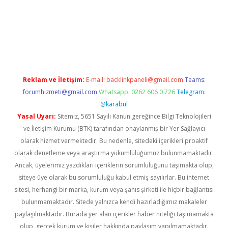
üncel giriş
Reklam ve İletişim:
E-mail:
backlinkpaneli@gmail.com
Teams:
forumhizmeti@gmail.com
Whatsapp: 0262 606 0 726
Telegram:
@karabul
Yasal Uyarı:
Sitemiz, 5651 Sayılı Kanun gereğince Bilgi Teknolojileri
ve İletişim Kurumu (BTK) tarafından onaylanmış bir Yer Sağlayıcı
olarak hizmet vermektedir. Bu nedenle, sitedeki içerikleri proaktif
olarak denetleme veya araştırma yükümlülüğümüz bulunmamaktadır.
Ancak, üyelerimiz yazdıkları içeriklerin sorumluluğunu taşımakta olup,
siteye üye olarak bu sorumluluğu kabul etmiş sayılırlar. Bu internet
sitesi, herhangi bir marka, kurum veya şahıs şirketi ile hiçbir bağlantısı
bulunmamaktadır. Sitede yalnızca kendi hazırladığımız makaleler
paylaşılmaktadır. Burada yer alan içerikler haber niteliği taşımamakta
olup, gerçek kurum ve kişiler hakkında paylaşım yapılmamaktadır.