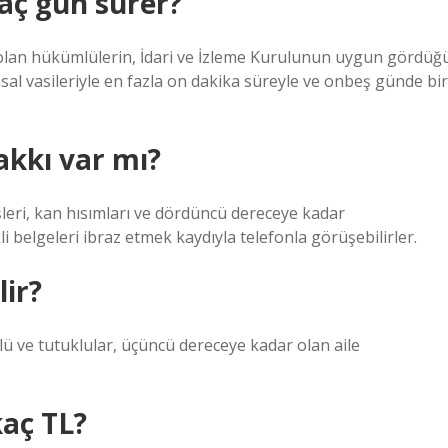
aç gün sürer?
 olan hükümlülerin, İdari ve İzleme Kurulunun uygun gördüğ
yasal vasileriyle en fazla on dakika süreyle ve onbeş günde bir
akkı var mı?
eri, kan hısımları ve dördüncü dereceye kadar
ekli belgeleri ibraz etmek kaydıyla telefonla görüşebilirler.
lir?
 ve tutuklular, üçüncü dereceye kadar olan aile
kaç TL?