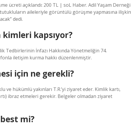
şme ücreti açıklandı: 200 TL | soL Haber. Adil Yaşam Derneği
ukluların aileleriyle görüntülü görüşme yapmasına ilişkin
acak” dedi.
kimleri kapsıyor?
ik Tedbirlerinin İnfazı Hakkında Yönetmeliğin 74.
efonla iletişim kurma hakkı düzenlenmiştir.
i için ne gerekli?
u ve hükümlü yakınları T.R.’yi ziyaret eder. Kimlik kartı,
artı) ibraz etmeleri gerekir. Belgeler olmadan ziyaret
rbest mi?