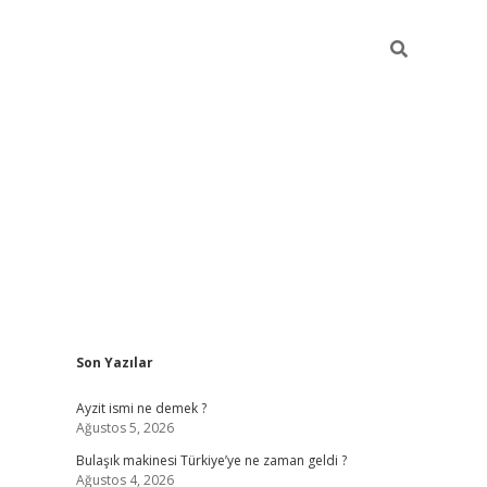
Sidebar
Son Yazılar
piabella günce
Ayzit ismi ne demek ?
Ağustos 5, 2026
Bulaşık makinesi Türkiye’ye ne zaman geldi ?
Ağustos 4, 2026