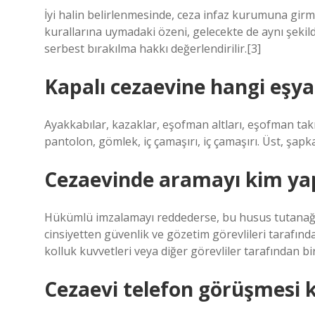
İyi halin belirlenmesinde, ceza infaz kurumuna gir
kurallarına uymadaki özeni, gelecekte de aynı şekil
serbest bırakılma hakkı değerlendirilir.[3]
Kapalı cezaevine hangi eşyal
Ayakkabılar, kazaklar, eşofman altları, eşofman takımla
pantolon, gömlek, iç çamaşırı, iç çamaşırı. Üst, şapka
Cezaevinde aramayı kim ya
Hükümlü imzalamayı reddederse, bu husus tutanağa ge
cinsiyetten güvenlik ve gözetim görevlileri tarafında
kolluk kuvvetleri veya diğer görevliler tarafından birl
Cezaevi telefon görüşmesi 