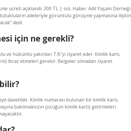
şme ücreti açıklandı: 200 TL | soL Haber. Adil Yaşam Derneği
ukluların aileleriyle görüntülü görüşme yapmasına ilişkin
acak” dedi.
i için ne gerekli?
u ve hükümlü yakınları T.R.’yi ziyaret eder. Kimlik kartı,
artı) ibraz etmeleri gerekir. Belgeler olmadan ziyaret
ilir?
ye davetlidir. Kimlik numarası bulunan bir kimlik kartı,
aşına bakılmaksızın çocuğun kimlik kartı) getirmeleri
mayacaktır.
dar?