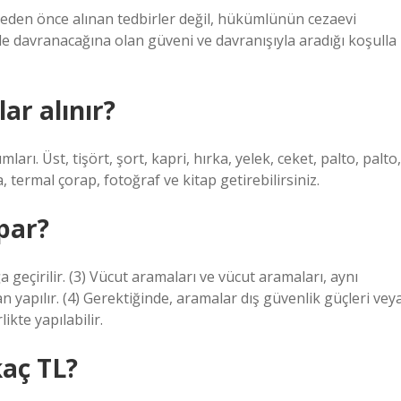
meden önce alınan tedbirler değil, hükümlünün cezaevi
de davranacağına olan güveni ve davranışıyla aradığı koşulla
ar alınır?
rı. Üst, tişört, şort, kapri, hırka, yelek, ceket, palto, palto,
, termal çorap, fotoğraf ve kitap getirebilirsiniz.
par?
çirilir. (3) Vücut aramaları ve vücut aramaları, aynı
n yapılır. (4) Gerektiğinde, aramalar dış güvenlik güçleri vey
ikte yapılabilir.
kaç TL?