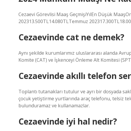
Cezaevi Görevlisi Maaş GeçmişiYılEn Düşük Maa
202313.500TL14.080TLTemmuz 202317.300TL18.000
Cezaevinde cat ne demek?
Aynı şekilde kurumlarımız uluslararası alanda Avru
Komite (CAT) ve İşkenceyi Önleme Alt Komitesi (SPT
Cezaevinde akıllı telefon se
Toplantı tutanakları tutulur ve ayrı bir dosyada sakl
çocuk yetiştirme yurtlarında araç telefonu, telsiz tel
bulunduramaz ve kullanamazlar.
Cezaevinde iyi hal nedir?