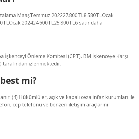
şOrtalama MaaşTemmuz 202227.800TL8.580TLOcak
TLOcak 202424.600TL25.800TL6 satır daha
pa İşkenceyi Önleme Komitesi (CPT), BM İşkenceye Karşı
) tarafından izlenmektedir.
rbest mi?
anır. (4) Hükümlüler, açık ve kapalı ceza infaz kurumları ile
efon, cep telefonu ve benzeri iletişim araçlarını