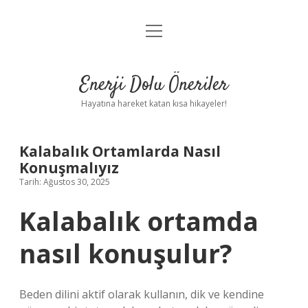
menüyü
Anasayfa
aç
Gizlilik Politikası
Enerji Dolu Öneriler
Yasal Uyarı
Hayatına hareket katan kısa hikayeler!
Hakkımızda
Kalabalık Ortamlarda Nasıl
Konuşmalıyız
Tarih: Ağustos 30, 2025
Kalabalık ortamda
nasıl konuşulur?
Beden dilini aktif olarak kullanın, dik ve kendine