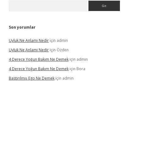
Arama
Son yorumlar
Uyluk Ne Anlamı Nedir
için
admin
Uyluk Ne Anlamı Nedir
için
Özden
4 Derece Yoğun Bakım Ne Demek
için
admin
4 Derece Yoğun Bakım Ne Demek
için
Bora
Bastırılmış Ego Ne Demek
için
admin
üncel giriş