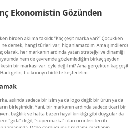
Genç Ekonomistin Gözünden
ken birden aklıma takıldı: “Kaç çeşit marka var?” Çocukken
ne demek, hangi türleri var, hiç anlamazdım. Ama şimdilerd
 olarak, her markanın ardında yatan stratejiyi ve dinamiği
 hayatımda hem de çevremde gözlemlediğim birkaç şeyden
erkesin bir markası var, öyle değil mi? Ama gerçekten kaç çeşi
adi gelin, bu konuyu birlikte keşfedelim.
lamak
ka, aslında sadece bir isim ya da logo değil; bir ürün ya da
rın birleşimidir. Yani, bir markanın ardında sadece ticari bir
, bağlılık ve hatta bazen hayal kırıklığı gibi duygular da
ce “gıda” değil, “süpermarka” olan ürünleri tercih
ının zamanında TV’de gördüğümüz reklamı, markanın