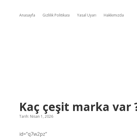
Anasayfa
Gizlilik Politikası
Yasal Uyarı
Hakkımızda
Kaç çeşit marka var 
Tarih: Nisan 1, 2026
id=”q7w2pz”