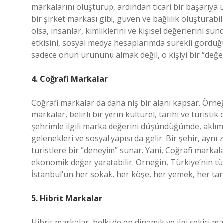
markalarını oluşturup, ardından ticari bir başarıya 
bir şirket markası gibi, güven ve bağlılık oluşturab
olsa, insanlar, kimliklerini ve kişisel değerlerini s
etkisini, sosyal medya hesaplarımda sürekli gördüğ
sadece onun ürününü almak değil, o kişiyi bir “değe
4. Coğrafi Markalar
Coğrafi markalar da daha niş bir alanı kapsar. Örne
markalar, belirli bir yerin kültürel, tarihi ve turisti
şehrimle ilgili marka değerini düşündüğümde, aklım
gelenekleri ve sosyal yapısı da gelir. Bir şehir, ay
turistlere bir “deneyim” sunar. Yani, Coğrafi markal
ekonomik değer yaratabilir. Örneğin, Türkiye’nin tü
İstanbul’un her sokak, her köşe, her yemek, her tari
5. Hibrit Markalar
Hibrit markalar, belki de en dinamik ve ilgi çekici m