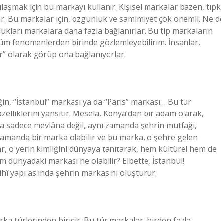
ulaşmak için bu markayı kullanır. Kişisel markalar bazen, tıpk
ilir. Bu markalar için, özgünlük ve samimiyet çok önemli. Ne d
undukları markalara daha fazla bağlanırlar. Bu tip markaların
üm fenomenlerden birinde gözlemleyebilirim. İnsanlar,
r” olarak görüp ona bağlanıyorlar.
ğin, “İstanbul” markası ya da “Paris” markası… Bu tür
k özelliklerini yansıtır. Mesela, Konya’dan bir adam olarak,
a sadece mevlâna değil, aynı zamanda şehrin mutfağı,
nı zamanda bir marka olabilir ve bu marka, o şehre gelen
ar, o yerin kimliğini dünyaya tanıtarak, hem kültürel hem de
m dünyadaki markası ne olabilir? Elbette, İstanbul!
hî yapı aslında şehrin markasını oluşturur.
arka türlerinden biridir. Bu tür markalar, birden fazla