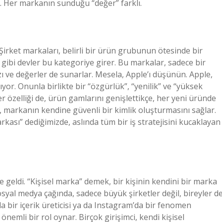
r… Her markanın sunduğu “değer” farklı.
 Şirket markaları, belirli bir ürün grubunun ötesinde bir
 gibi devler bu kategoriye girer. Bu markalar, sadece bir
 ve değerler de sunarlar. Mesela, Apple’ı düşünün. Apple,
ıyor. Onunla birlikte bir “özgürlük”, “yenilik” ve “yüksek
er özelliği de, ürün gamlarını genişlettikçe, her yeni üründe
i, markanın kendine güvenli bir kimlik oluşturmasını sağlar.
rkası” dediğimizde, aslında tüm bir iş stratejisini kucaklayan
e geldi. “Kişisel marka” demek, bir kişinin kendini bir marka
yal medya çağında, sadece büyük şirketler değil, bireyler d
a bir içerik üreticisi ya da Instagram’da bir fenomen
nemli bir rol oynar. Birçok girişimci, kendi kişisel