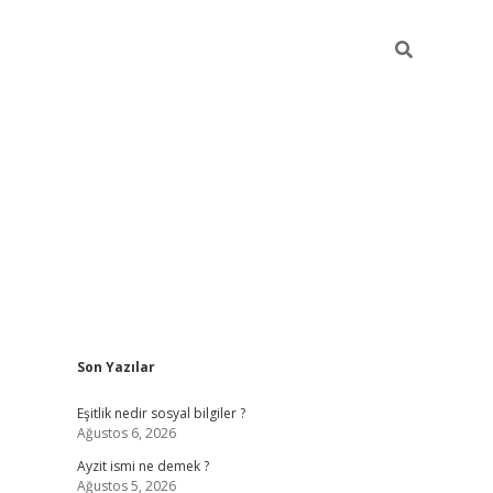
Sidebar
Son Yazılar
piabella gü
Eşitlik nedir sosyal bilgiler ?
Ağustos 6, 2026
Ayzit ismi ne demek ?
Ağustos 5, 2026