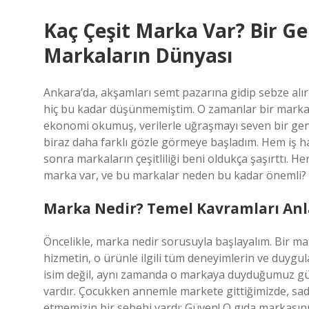
Kaç Çeşit Marka Var? Bir 
Markaların Dünyası
Ankara’da, akşamları semt pazarına gidip sebze alır
hiç bu kadar düşünmemiştim. O zamanlar bir marka 
ekonomi okumuş, verilerle uğraşmayı seven bir genç
biraz daha farklı gözle görmeye başladım. Hem iş
sonra markaların çeşitliliği beni oldukça şaşırttı. H
marka var, ve bu markalar neden bu kadar önemli? H
Marka Nedir? Temel Kavramları An
Öncelikle, marka nedir sorusuyla başlayalım. Bir mar
hizmetin, o ürünle ilgili tüm deneyimlerin ve duygula
isim değil, aynı zamanda o markaya duyduğumuz güven
vardır. Çocukken annemle markete gittiğimizde, sade
etmemizin bir sebebi vardı: Güven! O gıda markas