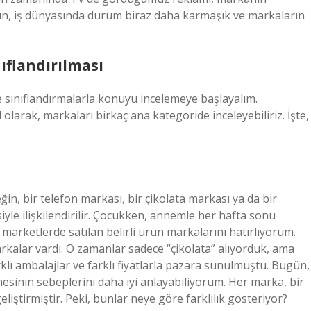
gün, iş dünyasında durum biraz daha karmaşık ve markaların
ıflandırılması
ve sınıflandırmalarla konuyu incelemeye başlayalım.
l olarak, markaları birkaç ana kategoride inceleyebiliriz. İşte,
in, bir telefon markası, bir çikolata markası ya da bir
siyle ilişkilendirilir. Çocukken, annemle her hafta sonu
i marketlerde satılan belirli ürün markalarını hatırlıyorum.
arkalar vardı. O zamanlar sadece “çikolata” alıyorduk, ama
arklı ambalajlar ve farklı fiyatlarla pazara sunulmuştu. Bugün,
esinin sebeplerini daha iyi anlayabiliyorum. Her marka, bir
geliştirmiştir. Peki, bunlar neye göre farklılık gösteriyor?