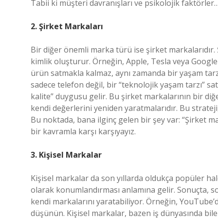
Tabii ki müşteri davranışları ve psikolojik faktörle
2. Şirket Markaları
Bir diğer önemli marka türü ise şirket markalarıdır.
kimlik oluşturur. Örneğin, Apple, Tesla veya Google
ürün satmakla kalmaz, aynı zamanda bir yaşam tarzı
sadece telefon değil, bir “teknolojik yaşam tarzı” sat
kalite” duygusu gelir. Bu şirket markalarının bir diğ
kendi değerlerini yeniden yaratmalarıdır. Bu stratej
Bu noktada, bana ilginç gelen bir şey var: “Şirket ma
bir kavramla karşı karşıyayız.
3. Kişisel Markalar
Kişisel markalar da son yıllarda oldukça popüler hal
olarak konumlandırması anlamına gelir. Sonuçta, sos
kendi markalarını yaratabiliyor. Örneğin, YouTube’d
düşünün. Kişisel markalar, bazen iş dünyasında bile ö