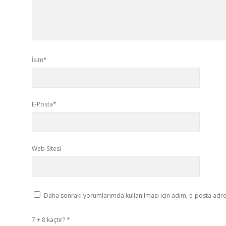
İsim*
E-Posta*
Web Sitesi
Daha sonraki yorumlarımda kullanılması için adım, e-posta adres
7 + 8 kaçtır?
*