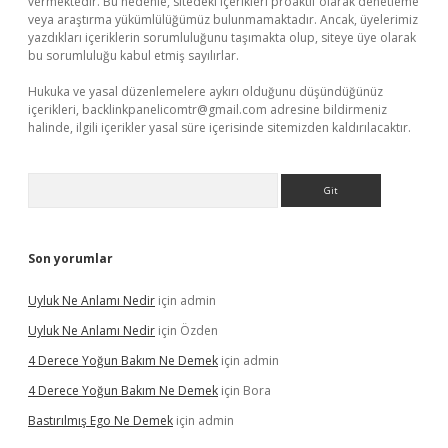
vermektedir. Bu nedenle, sitedeki içerikleri proaktif olarak denetleme
veya araştırma yükümlülüğümüz bulunmamaktadır. Ancak, üyelerimiz
yazdıkları içeriklerin sorumluluğunu taşımakta olup, siteye üye olarak
bu sorumluluğu kabul etmiş sayılırlar.
Hukuka ve yasal düzenlemelere aykırı olduğunu düşündüğünüz
içerikleri,
backlinkpanelicomtr@gmail.com
adresine bildirmeniz
halinde, ilgili içerikler yasal süre içerisinde sitemizden kaldırılacaktır.
Arama
Son yorumlar
Uyluk Ne Anlamı Nedir
için
admin
Uyluk Ne Anlamı Nedir
için
Özden
4 Derece Yoğun Bakım Ne Demek
için
admin
4 Derece Yoğun Bakım Ne Demek
için
Bora
Bastırılmış Ego Ne Demek
için
admin