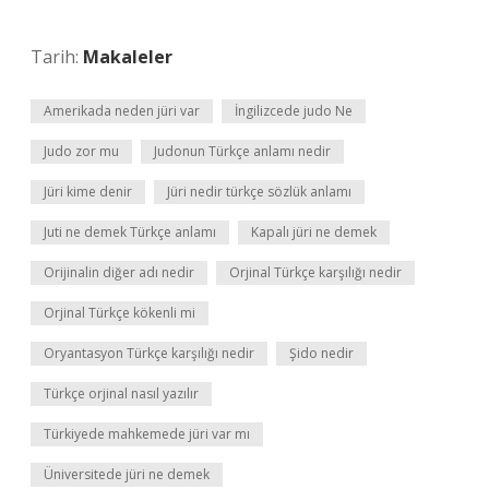
Tarih:
Makaleler
Amerikada neden jüri var
İngilizcede judo Ne
Judo zor mu
Judonun Türkçe anlamı nedir
Jüri kime denir
Jüri nedir türkçe sözlük anlamı
Juti ne demek Türkçe anlamı
Kapalı jüri ne demek
Orijinalin diğer adı nedir
Orjinal Türkçe karşılığı nedir
Orjinal Türkçe kökenli mi
Oryantasyon Türkçe karşılığı nedir
Şido nedir
Türkçe orjinal nasıl yazılır
Türkiyede mahkemede jüri var mı
Üniversitede jüri ne demek