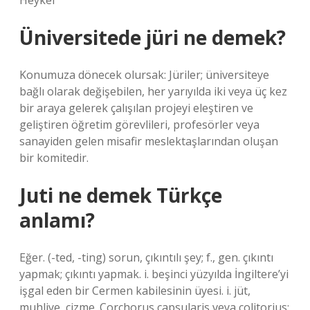
Heykel
Üniversitede jüri ne demek?
Konumuza dönecek olursak: Jüriler; üniversiteye
bağlı olarak değişebilen, her yarıyılda iki veya üç kez
bir araya gelerek çalışılan projeyi eleştiren ve
geliştiren öğretim görevlileri, profesörler veya
sanayiden gelen misafir meslektaşlarından oluşan
bir komitedir.
Juti ne demek Türkçe
anlamı?
Eğer. (-ted, -ting) sorun, çıkıntılı şey; f., gen. çıkıntı
yapmak; çıkıntı yapmak. i. beşinci yüzyılda İngiltere’yi
işgal eden bir Cermen kabilesinin üyesi. i. jüt,
muhliye, çizme. Corchorus capsularis veya colitorius;