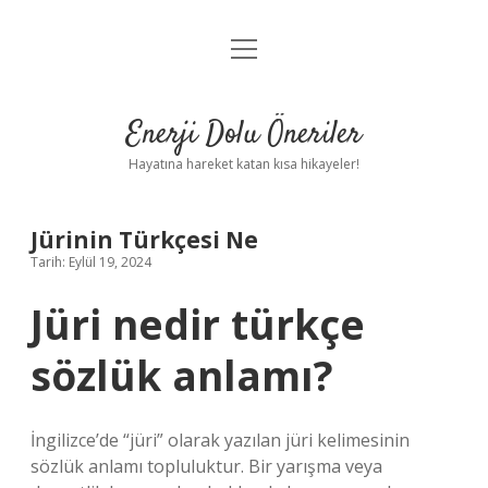
menüyü
Anasayfa
aç
Gizlilik Politikası
Enerji Dolu Öneriler
Yasal Uyarı
Hayatına hareket katan kısa hikayeler!
Hakkımızda
Jürinin Türkçesi Ne
Tarih: Eylül 19, 2024
Jüri nedir türkçe
sözlük anlamı?
İngilizce’de “jüri” olarak yazılan jüri kelimesinin
sözlük anlamı topluluktur. Bir yarışma veya