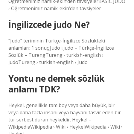
Öğretmenimiz namik-ekin’den tavsiyelerBASIC JUDO
› Öğretmenimiz namik-ekin’den tavsiyeler
İngilizcede judo Ne?
“Judo” teriminin Türkçe-İngilizce Sözlükteki
anlamları: 1 sonuç Judo i.judo – Türkçe-İngilizce
Sözlük – TurengTureng › turkish-english ›
judoTureng › turkish-english › Judo
Yontu ne demek sözlük
anlamı TDK?
Heykel, genellikle tam boy veya daha büyük, bir
veya daha fazla insanı veya hayvanı tasvir eden bir
tür serbest duran heykeldir. Heykel –
WikipediaWikipedia › Wiki › HeykelWikipedia › Wiki ›