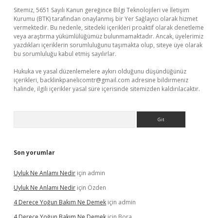
Sitemiz, 5651 Sayılı Kanun gereğince Bilgi Teknolojileri ve İletişim
Kurumu (BTK) tarafından onaylanmış bir Yer Sağlayıcı olarak hizmet
vermektedir. Bu nedenle, sitedeki içerikleri proaktif olarak denetleme
veya araştırma yükümlülüğümüz bulunmamaktadır. Ancak, üyelerimiz
yazdıkları içeriklerin sorumluluğunu taşımakta olup, siteye üye olarak
bu sorumluluğu kabul etmiş sayılırlar.
Hukuka ve yasal düzenlemelere aykırı olduğunu düşündüğünüz
içerikleri,
backlinkpanelicomtr@gmail.com
adresine bildirmeniz
halinde, ilgili içerikler yasal süre içerisinde sitemizden kaldırılacaktır.
Arama
Son yorumlar
Uyluk Ne Anlamı Nedir
için
admin
Uyluk Ne Anlamı Nedir
için
Özden
4 Derece Yoğun Bakım Ne Demek
için
admin
4 Derece Yoğun Bakım Ne Demek
için
Bora