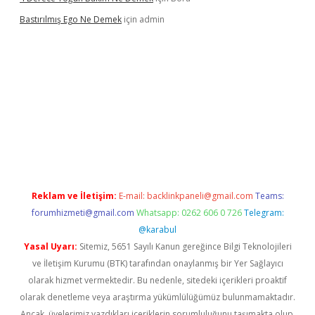
Bastırılmış Ego Ne Demek
için
admin
riş
Reklam ve İletişim:
E-mail:
backlinkpaneli@gmail.com
Teams:
forumhizmeti@gmail.com
Whatsapp: 0262 606 0 726
Telegram:
@karabul
Yasal Uyarı:
Sitemiz, 5651 Sayılı Kanun gereğince Bilgi Teknolojileri
ve İletişim Kurumu (BTK) tarafından onaylanmış bir Yer Sağlayıcı
olarak hizmet vermektedir. Bu nedenle, sitedeki içerikleri proaktif
olarak denetleme veya araştırma yükümlülüğümüz bulunmamaktadır.
Ancak, üyelerimiz yazdıkları içeriklerin sorumluluğunu taşımakta olup,