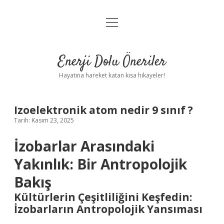
menüyü
Anasayfa
aç
Gizlilik Politikası
Enerji Dolu Öneriler
Yasal Uyarı
Hayatına hareket katan kısa hikayeler!
Hakkımızda
Izoelektronik atom nedir 9 sınıf ?
Tarih: Kasım 23, 2025
İzobarlar Arasındaki
Yakınlık: Bir Antropolojik
Bakış
Kültürlerin Çeşitliliğini Keşfedin:
İzobarların Antropolojik Yansıması