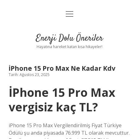
menüyü
Anasayfa
aç
Gizlilik Politikası
Enerji Dolu Öneriler
Yasal Uyarı
Hayatına hareket katan kısa hikayeler!
Hakkımızda
İPhone 15 Pro Max Ne Kadar Kdv
Tarih: Ağustos 23, 2025
İPhone 15 Pro Max
vergisiz kaç TL?
iPhone 15 Pro Max Vergilendirilmiş Fiyat Türkiye
Ödülü şu anda piyasada 76.999 TL olarak mevcuttur.