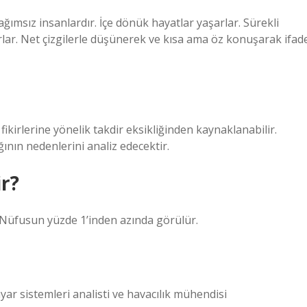
ğımsız insanlardır. İçe dönük hayatlar yaşarlar. Sürekli
arlar. Net çizgilerle düşünerek ve kısa ama öz konuşarak ifad
fikirlerine yönelik takdir eksikliğinden kaynaklanabilir.
ının nedenlerini analiz edecektir.
ir?
dir. Nüfusun yüzde 1’inden azında görülür.
sayar sistemleri analisti ve havacılık mühendisi