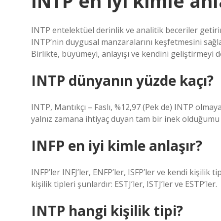
INTP en iyi kimle anl
INTP entelektüel derinlik ve analitik beceriler getir
INTP’nin duygusal manzaralarını keşfetmesini sağla
Birlikte, büyümeyi, anlayışı ve kendini geliştirmeyi d
INTP dünyanın yüzde kaçı?
INTP, Mantıkçı – Faslı, %12,97 (Pek de) INTP olmaya
yalnız zamana ihtiyaç duyan tam bir inek olduğumu 
INFP en iyi kimle anlaşır?
INFP’ler INFJ’ler, ENFP’ler, ISFP’ler ve kendi kişilik t
kişilik tipleri şunlardır: ESTJ’ler, ISTJ’ler ve ESTP’ler.
INTP hangi kişilik tipi?