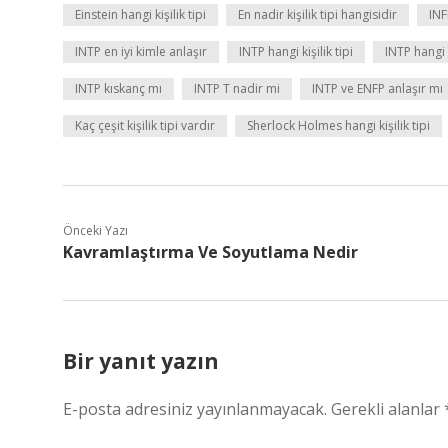
Einstein hangi kişilik tipi
En nadir kişilik tipi hangisidir
INF
INTP en iyi kimle anlaşır
INTP hangi kişilik tipi
INTP hangi 
INTP kıskanç mı
INTP T nadir mi
INTP ve ENFP anlaşır mı
Kaç çeşit kişilik tipi vardır
Sherlock Holmes hangi kişilik tipi
Önceki Yazı
Kavramlaştırma Ve Soyutlama Nedir
Bir yanıt yazın
E-posta adresiniz yayınlanmayacak.
Gerekli alanlar