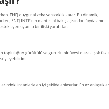
aşır?
irken, ENFJ duygusal zeka ve sıcaklık katar. Bu dinamik,
rken, ENFJ INTP’nin mantıksal bakış açısından faydalanır.
estekleyen uyumlu bir ilişki yaratırlar.
n topluluğun gürültülü ve gururlu bir üyesi olarak, çok fazl
söyleyebilirim.
iplerindeki insanlarla en iyi şekilde anlaşırlar. En az anlaştıklar