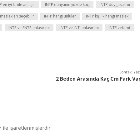
P en iyi kimle anlaşır
INTP dünyanın yüzde kaçı
INTP duygusal mı
meslekleri seçebilir
INTP hangi ünlüler
INTP kişilik hangi meslek
INTP ve ENTP anlaşır mı
INTP ve INTJ anlaşır mı
INTP zeki mi
Sonraki Yaz
2 Beden Arasında Kaç Cm Fark Va
*
ile işaretlenmişlerdir