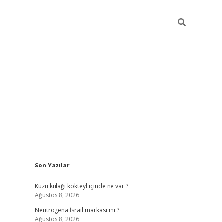
Sidebar
Son Yazılar
piabella günce
Kuzu kulağı kokteyl içinde ne var ?
Ağustos 8, 2026
Neutrogena İsrail markası mı ?
Ağustos 8, 2026