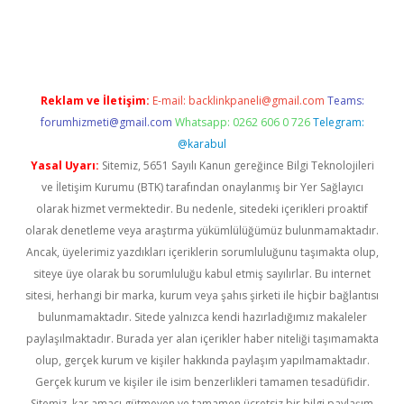
üncel giriş
Reklam ve İletişim:
E-mail:
backlinkpaneli@gmail.com
Teams:
forumhizmeti@gmail.com
Whatsapp: 0262 606 0 726
Telegram:
@karabul
Yasal Uyarı:
Sitemiz, 5651 Sayılı Kanun gereğince Bilgi Teknolojileri
ve İletişim Kurumu (BTK) tarafından onaylanmış bir Yer Sağlayıcı
olarak hizmet vermektedir. Bu nedenle, sitedeki içerikleri proaktif
olarak denetleme veya araştırma yükümlülüğümüz bulunmamaktadır.
Ancak, üyelerimiz yazdıkları içeriklerin sorumluluğunu taşımakta olup,
siteye üye olarak bu sorumluluğu kabul etmiş sayılırlar. Bu internet
sitesi, herhangi bir marka, kurum veya şahıs şirketi ile hiçbir bağlantısı
bulunmamaktadır. Sitede yalnızca kendi hazırladığımız makaleler
paylaşılmaktadır. Burada yer alan içerikler haber niteliği taşımamakta
olup, gerçek kurum ve kişiler hakkında paylaşım yapılmamaktadır.
Gerçek kurum ve kişiler ile isim benzerlikleri tamamen tesadüfidir.
Sitemiz, kar amacı gütmeyen ve tamamen ücretsiz bir bilgi paylaşım