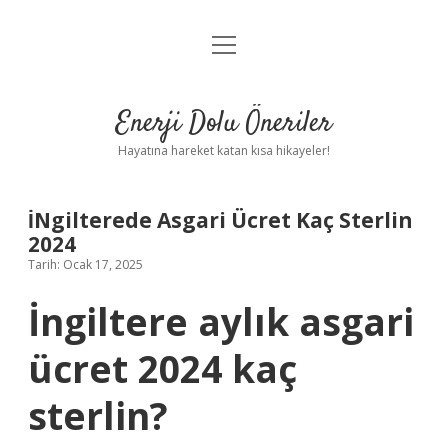
menüyü
Anasayfa
aç
Gizlilik Politikası
Enerji Dolu Öneriler
Yasal Uyarı
Hayatına hareket katan kısa hikayeler!
Hakkımızda
İNgilterede Asgari Ücret Kaç Sterlin
2024
Tarih: Ocak 17, 2025
İngiltere aylık asgari
ücret 2024 kaç
sterlin?