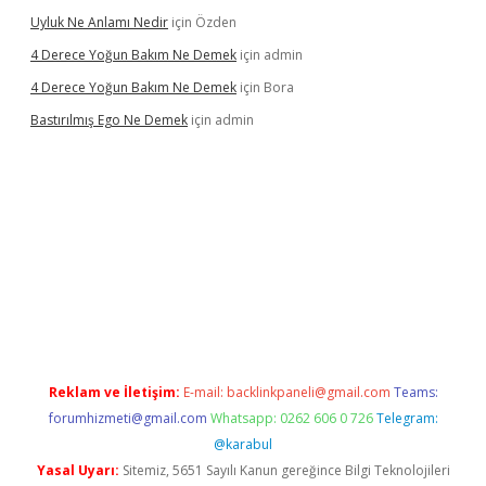
Uyluk Ne Anlamı Nedir
için
Özden
4 Derece Yoğun Bakım Ne Demek
için
admin
4 Derece Yoğun Bakım Ne Demek
için
Bora
Bastırılmış Ego Ne Demek
için
admin
a güncel giriş
Reklam ve İletişim:
E-mail:
backlinkpaneli@gmail.com
Teams:
forumhizmeti@gmail.com
Whatsapp: 0262 606 0 726
Telegram:
@karabul
Yasal Uyarı:
Sitemiz, 5651 Sayılı Kanun gereğince Bilgi Teknolojileri