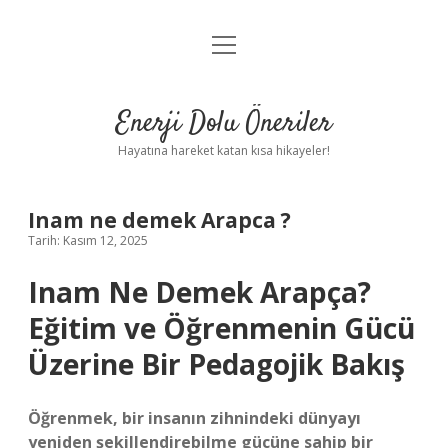
menüyü
Anasayfa
aç
Gizlilik Politikası
Enerji Dolu Öneriler
Yasal Uyarı
Hayatına hareket katan kısa hikayeler!
Hakkımızda
Inam ne demek Arapca ?
Tarih: Kasım 12, 2025
Inam Ne Demek Arapça?
Eğitim ve Öğrenmenin Gücü
Üzerine Bir Pedagojik Bakış
Öğrenmek, bir insanın zihnindeki dünyayı
yeniden şekillendirebilme gücüne sahip bir