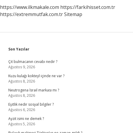
https://www.ilkmakale.com
https://farkihisset.com.tr
https://extremmutfak.com.tr
Sitemap
Sidebar
Son Yazılar
Çit bulmacanın cevabı nedir ?
Ağustos 9, 2026
Kuzu kulağı kokteyl içinde ne var ?
Ağustos 8, 2026
Neutrogena İsrail markası mı ?
Ağustos 8, 2026
Eşitlik nedir sosyal bilgiler ?
Ağustos 6, 2026
Ayzit ismi ne demek ?
Ağustos 5, 2026
Bulaşık makinesi Türkiye’ye ne zaman geldi ?