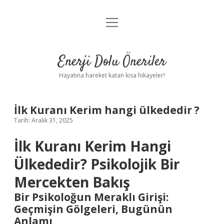
menüyü
Anasayfa
aç
Gizlilik Politikası
Enerji Dolu Öneriler
Yasal Uyarı
Hayatına hareket katan kısa hikayeler!
Hakkımızda
İlk Kuranı Kerim hangi ülkededir ?
Tarih: Aralık 31, 2025
İlk Kuranı Kerim Hangi
Ülkededir? Psikolojik Bir
Mercekten Bakış
Bir Psikoloğun Meraklı Girişi:
Geçmişin Gölgeleri, Bugünün
Anlamı