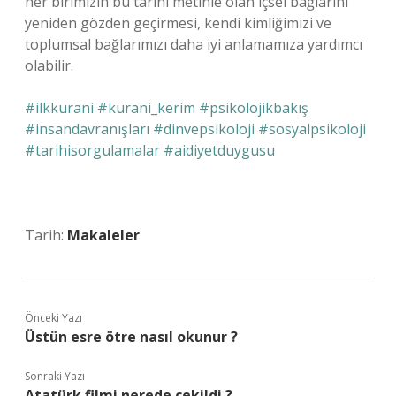
her birimizin bu tarihi metinle olan içsel bağlarını
yeniden gözden geçirmesi, kendi kimliğimizi ve
toplumsal bağlarımızı daha iyi anlamamıza yardımcı
olabilir.
#ilkkurani #kurani_kerim #psikolojikbakış
#insandavranışları #dinvepsikoloji #sosyalpsikoloji
#tarihisorgulamalar #aidiyetduygusu
Tarih:
Makaleler
Önceki Yazı
Üstün esre ötre nasıl okunur ?
Sonraki Yazı
Atatürk filmi nerede çekildi ?