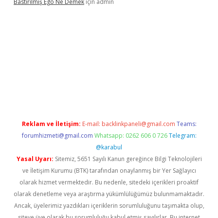
Bastırılmış Ego Ne Demek
için
admin
 güncel giriş
Reklam ve İletişim:
E-mail:
backlinkpaneli@gmail.com
Teams:
forumhizmeti@gmail.com
Whatsapp: 0262 606 0 726
Telegram:
@karabul
Yasal Uyarı:
Sitemiz, 5651 Sayılı Kanun gereğince Bilgi Teknolojileri
ve İletişim Kurumu (BTK) tarafından onaylanmış bir Yer Sağlayıcı
olarak hizmet vermektedir. Bu nedenle, sitedeki içerikleri proaktif
olarak denetleme veya araştırma yükümlülüğümüz bulunmamaktadır.
Ancak, üyelerimiz yazdıkları içeriklerin sorumluluğunu taşımakta olup,
siteye üye olarak bu sorumluluğu kabul etmiş sayılırlar. Bu internet