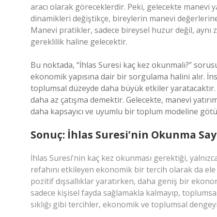
aracı olarak göreceklerdir. Peki, gelecekte manevi
dinamikleri değiştikçe, bireylerin manevi değerlerine
Manevi pratikler, sadece bireysel huzur değil, ayn
gereklilik haline gelecektir.
Bu noktada, “İhlas Suresi kaç kez okunmalı?” sorusu
ekonomik yapısına dair bir sorgulama halini alır. İn
toplumsal düzeyde daha büyük etkiler yaratacaktır. B
daha az çatışma demektir. Gelecekte, manevi yatırı
daha kapsayıcı ve uyumlu bir toplum modeline götür
Sonuç: İhlas Suresi’nin Okunma Sa
İhlas Suresi’nin kaç kez okunması gerektiği, yalnızca
refahını etkileyen ekonomik bir tercih olarak da ele
pozitif dışsallıklar yaratırken, daha geniş bir ekon
sadece kişisel fayda sağlamakla kalmayıp, toplumsal
sıklığı gibi tercihler, ekonomik ve toplumsal dengeyi