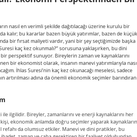
arın nasıl en verimli şekilde dağıtılacağı üzerine kurulu bir
nda kalır; bu kararlar bazen büyük yatırımlar, bazen de küçü
nda bir fırsat maliyeti vardır, yani bir şey seçtiğimizde başka
Suresi kaç kez okunmalı?” sorusuna yaklaşırken, bu dini
ç bir perspektif sunuyor. Bireylerin zaman ve kaynaklarını
ünen bir ekonomist olarak, insanın manevi yatırımlarıyla nası
acağım. İhlas Suresi’nin kaç kez okunacağı meselesi, sadece
hın artırılması adına da önemli ekonomik seçimler barındıran
ım
ile ilgilidir. Bireyler, zamanlarını ve enerji kaynaklarını her
r kişi, ekonomik anlamda doğru seçimler yaparak kaynakların
refahı da olumsuz etkiler. Manevi ve dini pratikler, bu
ir ibadet, zaman ve çaba gerektiren bir faaliyet olduğundan,