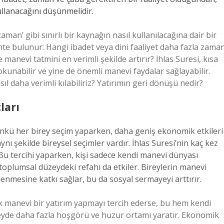
ullanacağını düşünmelidir.
man’ gibi sınırlı bir kaynağın nasıl kullanılacağına dair bir
cihte bulunur: Hangi ibadet veya dini faaliyet daha fazla zama
 manevi tatmini en verimli şekilde artırır? İhlas Suresi, kısa
 okunabilir ve yine de önemli manevi faydalar sağlayabilir.
ıl daha verimli kılabiliriz? Yatırımın geri dönüşü nedir?
ları
ünkü her birey seçim yaparken, daha geniş ekonomik etkileri
 şekilde bireysel seçimler vardır. İhlas Suresi’nin kaç kez
 Bu tercihi yaparken, kişi sadece kendi manevi dünyası
oplumsal düzeydeki refahı da etkiler. Bireylerin manevi
lenmesine katkı sağlar, bu da sosyal sermayeyi arttırır.
k manevi bir yatırım yapmayı tercih ederse, bu hem kendi
eyde daha fazla hoşgörü ve huzur ortamı yaratır. Ekonomik