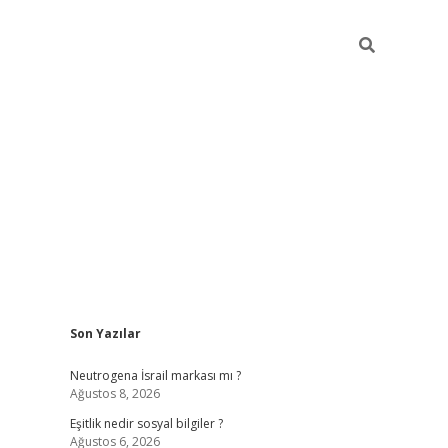
Sidebar
Son Yazılar
piabella gü
Neutrogena İsrail markası mı ?
Ağustos 8, 2026
Eşitlik nedir sosyal bilgiler ?
Ağustos 6, 2026