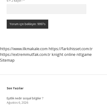
6 + 2 kaçtır?
*
https://www.ilkmakale.com
https://farkihisset.com.tr
https://extremmutfak.com.tr
knight online
nttgame
Sitemap
Sidebar
Son Yazılar
Eşitlik nedir sosyal bilgiler ?
Ağustos 6, 2026