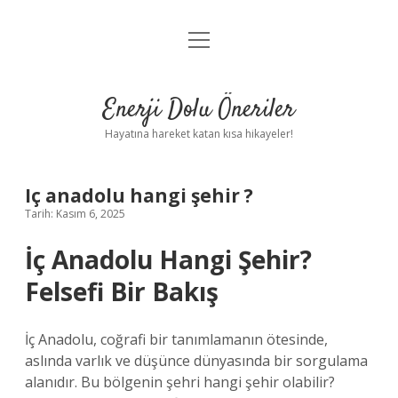
menüyü
Anasayfa
aç
Gizlilik Politikası
Enerji Dolu Öneriler
Yasal Uyarı
Hayatına hareket katan kısa hikayeler!
Hakkımızda
Iç anadolu hangi şehir ?
Tarih: Kasım 6, 2025
İç Anadolu Hangi Şehir?
Felsefi Bir Bakış
İç Anadolu, coğrafi bir tanımlamanın ötesinde,
aslında varlık ve düşünce dünyasında bir sorgulama
alanıdır. Bu bölgenin şehri hangi şehir olabilir?