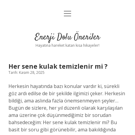
menüyü
Anasayfa
aç
Gizlilik Politikası
Enerji Dolu Öneriler
Yasal Uyarı
Hayatına hareket katan kısa hikayeler!
Hakkımızda
Her sene kulak temizlenir mi ?
Tarih: Kasım 28, 2025
Herkesin hayatında bazı konular vardır ki, sürekli
göz ardı edilse de bir şekilde ilgimizi çeker. Herkesin
bildiği, ama aslında fazla önemsenmeyen şeyler…
Bugün de sizlere, her yıl düzenli olarak karşılaşılan
ama üzerine çok düşünmediğimiz bir sorudan
bahsedeceğim: Her sene kulak temizlenir mi? Bu
basit bir soru gibi görünebilir, ama bakıldığında