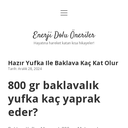
menüyü
Anasayfa
aç
Gizlilik Politikası
Enerji Dolu Öneriler
Yasal Uyarı
Hayatına hareket katan kısa hikayeler!
Hakkımızda
Hazır Yufka Ile Baklava Kaç Kat Olur
Tarih: Aralık 28, 2024
800 gr baklavalık
yufka kaç yaprak
eder?