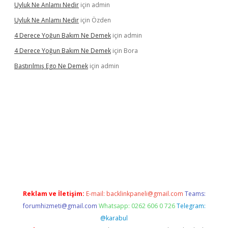
Uyluk Ne Anlamı Nedir
için
admin
Uyluk Ne Anlamı Nedir
için
Özden
4 Derece Yoğun Bakım Ne Demek
için
admin
4 Derece Yoğun Bakım Ne Demek
için
Bora
Bastırılmış Ego Ne Demek
için
admin
üncel giriş
Reklam ve İletişim:
E-mail:
backlinkpaneli@gmail.com
Teams:
forumhizmeti@gmail.com
Whatsapp: 0262 606 0 726
Telegram:
@karabul