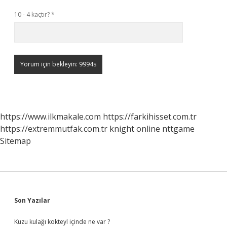
10 - 4 kaçtır?
*
https://www.ilkmakale.com
https://farkihisset.com.tr
https://extremmutfak.com.tr
knight online
nttgame
Sitemap
Sidebar
Son Yazılar
Kuzu kulağı kokteyl içinde ne var ?