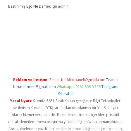
Bastırılmış Ego Ne Demek
için
admin
riş
Reklam ve İletişim:
E-mail:
backlinkpaneli@gmail.com
Teams:
forumhizmeti@gmail.com
Whatsapp: 0262 606 0 726
Telegram:
@karabul
Yasal Uyarı:
Sitemiz, 5651 Sayılı Kanun gereğince Bilgi Teknolojileri
ve İletişim Kurumu (BTK) tarafından onaylanmış bir Yer Sağlayıcı
olarak hizmet vermektedir. Bu nedenle, sitedeki içerikleri proaktif
olarak denetleme veya araştırma yükümlülüğümüz bulunmamaktadır.
Ancak, üyelerimiz yazdıkları içeriklerin sorumluluğunu taşımakta olup,