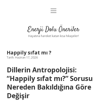
menüyü
Anasayfa
aç
Gizlilik Politikası
Enerji Dolu Öneriler
Yasal Uyarı
Hayatına hareket katan kısa hikayeler!
Hakkımızda
Happily sıfat mı ?
Tarih: Haziran 17, 2026
Dillerin Antropolojisi:
“Happily sıfat mı?” Sorusu
Nereden Bakıldığına Göre
Değişir