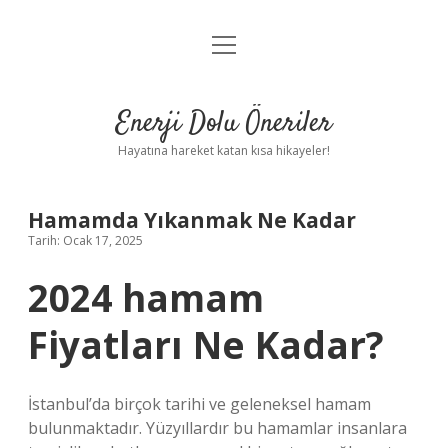
menüyü
Anasayfa
aç
Gizlilik Politikası
Enerji Dolu Öneriler
Yasal Uyarı
Hayatına hareket katan kısa hikayeler!
Hakkımızda
Hamamda Yıkanmak Ne Kadar
Tarih: Ocak 17, 2025
2024 hamam
Fiyatları Ne Kadar?
İstanbul’da birçok tarihi ve geleneksel hamam
bulunmaktadır. Yüzyıllardır bu hamamlar insanlara