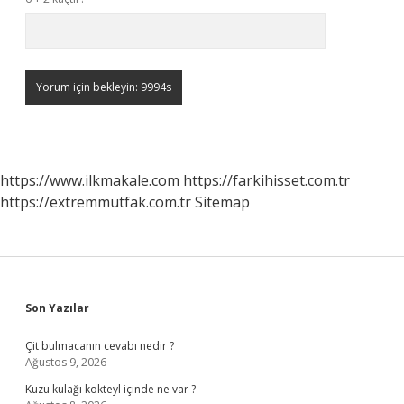
https://www.ilkmakale.com
https://farkihisset.com.tr
https://extremmutfak.com.tr
Sitemap
Sidebar
Son Yazılar
Çit bulmacanın cevabı nedir ?
Ağustos 9, 2026
Kuzu kulağı kokteyl içinde ne var ?