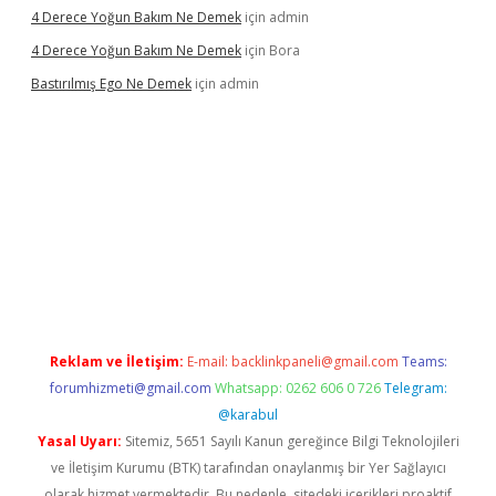
4 Derece Yoğun Bakım Ne Demek
için
admin
4 Derece Yoğun Bakım Ne Demek
için
Bora
Bastırılmış Ego Ne Demek
için
admin
üncel giriş
Reklam ve İletişim:
E-mail:
backlinkpaneli@gmail.com
Teams:
forumhizmeti@gmail.com
Whatsapp: 0262 606 0 726
Telegram:
@karabul
Yasal Uyarı:
Sitemiz, 5651 Sayılı Kanun gereğince Bilgi Teknolojileri
ve İletişim Kurumu (BTK) tarafından onaylanmış bir Yer Sağlayıcı
olarak hizmet vermektedir. Bu nedenle, sitedeki içerikleri proaktif