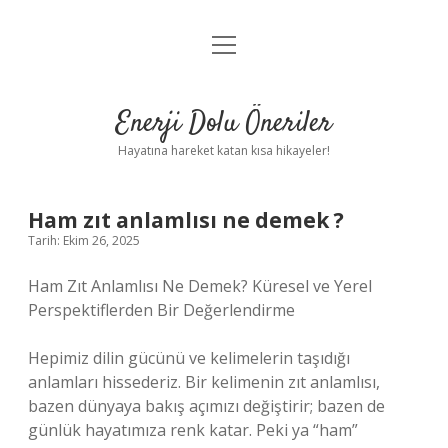
menüyü
Anasayfa
aç
Gizlilik Politikası
Enerji Dolu Öneriler
Yasal Uyarı
Hayatına hareket katan kısa hikayeler!
Hakkımızda
Ham zıt anlamlısı ne demek ?
Tarih: Ekim 26, 2025
Ham Zıt Anlamlısı Ne Demek? Küresel ve Yerel
Perspektiflerden Bir Değerlendirme
Hepimiz dilin gücünü ve kelimelerin taşıdığı
anlamları hissederiz. Bir kelimenin zıt anlamlısı,
bazen dünyaya bakış açımızı değiştirir; bazen de
günlük hayatımıza renk katar. Peki ya “ham”