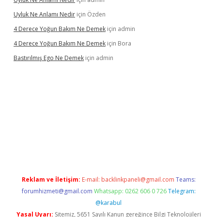
Uyluk Ne Anlamı Nedir
için
Özden
4 Derece Yoğun Bakım Ne Demek
için
admin
4 Derece Yoğun Bakım Ne Demek
için
Bora
Bastırılmış Ego Ne Demek
için
admin
bella güncel giriş
Reklam ve İletişim:
E-mail:
backlinkpaneli@gmail.com
Teams:
forumhizmeti@gmail.com
Whatsapp: 0262 606 0 726
Telegram:
@karabul
Yasal Uyarı:
Sitemiz, 5651 Sayılı Kanun gereğince Bilgi Teknolojileri