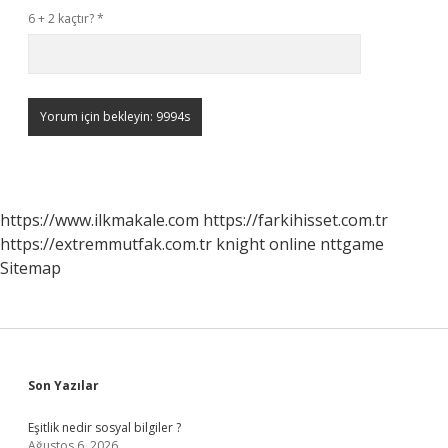
6 + 2 kaçtır?
*
https://www.ilkmakale.com
https://farkihisset.com.tr
https://extremmutfak.com.tr
knight online
nttgame
Sitemap
Sidebar
Son Yazılar
Eşitlik nedir sosyal bilgiler ?
Ağustos 6, 2026