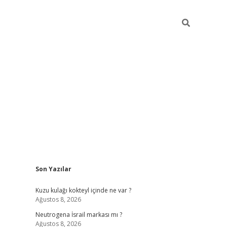
Sidebar
Son Yazılar
piabella gü
Kuzu kulağı kokteyl içinde ne var ?
Ağustos 8, 2026
Neutrogena İsrail markası mı ?
Ağustos 8, 2026