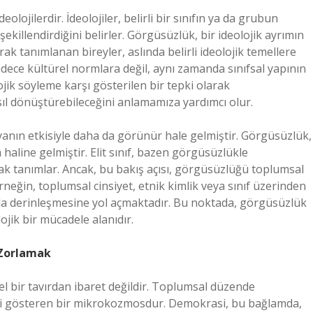
lojilerdir. İdeolojiler, belirli bir sınıfın ya da grubun
ekillendirdiğini belirler. Görgüsüzlük, bir ideolojik ayrımın
ak tanımlanan bireyler, aslında belirli ideolojik temellere
adece kültürel normlara değil, aynı zamanda sınıfsal yapının
ojik söyleme karşı gösterilen bir tepki olarak
ıl dönüştürebileceğini anlamamıza yardımcı olur.
yanın etkisiyle daha da görünür hale gelmiştir. Görgüsüzlük,
 haline gelmiştir. Elit sınıf, bazen görgüsüzlükle
arak tanımlar. Ancak, bu bakış açısı, görgüsüzlüğü toplumsal
rneğin, toplumsal cinsiyet, etnik kimlik veya sınıf üzerinden
a da derinleşmesine yol açmaktadır. Bu noktada, görgüsüzlük
ojik bir mücadele alanıdır.
 Zorlamak
l bir tavırdan ibaret değildir. Toplumsal düzende
iğini gösteren bir mikrokozmosdur. Demokrasi, bu bağlamda,