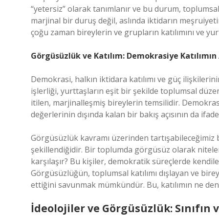
“yetersiz” olarak tanımlanır ve bu durum, toplumsa
marjinal bir duruş değil, aslında iktidarın meşruiyet
çoğu zaman bireylerin ve grupların katılımını ve yur
Görgüsüzlük ve Katılım: Demokrasiye Katılımın
Demokrasi, halkın iktidara katılımı ve güç ilişkiler
işlerliği, yurttaşların eşit bir şekilde toplumsal düz
itilen, marjinalleşmiş bireylerin temsilidir. Demok
değerlerinin dışında kalan bir bakış açısının da ifades
Görgüsüzlük kavramı üzerinden tartışabileceğimiz bir
şekillendiğidir. Bir toplumda görgüsüz olarak nitelen
karşılaşır? Bu kişiler, demokratik süreçlerde kendiler
Görgüsüzlüğün, toplumsal katılımı dışlayan ve bireyl
ettiğini savunmak mümkündür. Bu, katılımın ne denli
İdeolojiler ve Görgüsüzlük: Sınıfın v