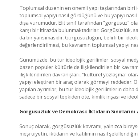
Toplumsal düzenin en önemli yapı taşlarından biri ideo
toplumsal yapıyı nasıl gördüğünü ve bu yapıyı nasıl ş
dışa vurumudur. Elit sınıf tarafından “görgüsüz” olar
karşı bir itirazda bulunmaktadırlar. Görgüsüzlük, s
da bir yansımasıdır. Görgüsüzlüğün, belirli bir ideol
değerlendirilmesi, bu kavramın toplumsal yapıyı nas
Günümüzde, bu tür ideolojik gerilimler, sosyal med
bazen popüler kültürle de ilişkilendirilen bir kavram
ilişkilendirilen davranışları, “kültürel yozlaşma” ol
yapıyı eleştiren bir araç olarak görmeyi reddeder. Ö
yapılan ayrımlar, bu tür ideolojik gerilimlerin dah
sadece bir sosyal tepkiden öte, kimlik inşası ve ideol
Görgüsüzlük ve Demokrasi: İktidarın Sınırlarını
Sonuç olarak, görgüsüzlük kavramı, yalnızca bireyse
meşruiyetin, iktidarın ve katılımın nasıl şekillend