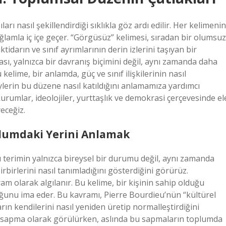
ları nasıl şekillendirdiği sıklıkla göz ardı edilir. Her kelimenin
ağlamla iç içe geçer. “Görgüsüz” kelimesi, sıradan bir olumsuz
ktidarın ve sınıf ayrımlarının derin izlerini taşıyan bir
sı, yalnızca bir davranış biçimini değil, aynı zamanda daha
kelime, bir anlamda, güç ve sınıf ilişkilerinin nasıl
eylerin bu düzene nasıl katıldığını anlamamıza yardımcı
kurumlar, ideolojiler, yurttaşlık ve demokrasi çerçevesinde el
eceğiz.
plumdaki Yerini Anlamak
terimin yalnızca bireysel bir durumu değil, aynı zamanda
birbirlerini nasıl tanımladığını gösterdiğini görürüz.
ram olarak algılanır. Bu kelime, bir kişinin sahip olduğu
uğunu ima eder. Bu kavramı, Pierre Bourdieu’nün “kültürel
arın kendilerini nasıl yeniden üretip normalleştirdiğini
n sapma olarak görülürken, aslında bu sapmaların toplumda