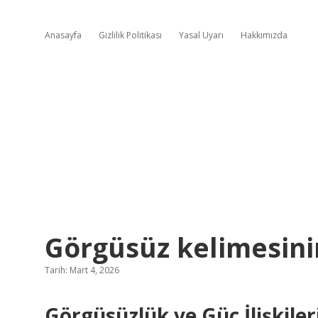
Anasayfa
Gizlilik Politikası
Yasal Uyarı
Hakkımızda
Görgüsüz kelimesini
Tarih: Mart 4, 2026
Görgüsüzlük ve Güç İlişkile