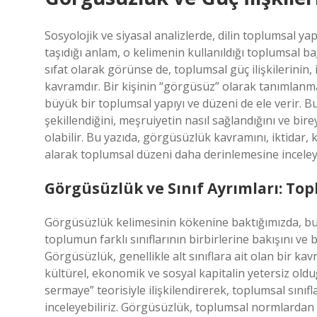
Sosyolojik ve siyasal analizlerde, dilin toplumsal yapı
taşıdığı anlam, o kelimenin kullanıldığı toplumsal b
sıfat olarak görünse de, toplumsal güç ilişkilerinin, i
kavramdır. Bir kişinin “görgüsüz” olarak tanımlanma
büyük bir toplumsal yapıyı ve düzeni de ele verir. Bu 
şekillendiğini, meşruiyetin nasıl sağlandığını ve bir
olabilir. Bu yazıda, görgüsüzlük kavramını, iktidar, 
alarak toplumsal düzeni daha derinlemesine inceley
Görgüsüzlük ve Sınıf Ayrımları: To
Görgüsüzlük kelimesinin kökenine baktığımızda, bu 
toplumun farklı sınıflarının birbirlerine bakışını ve 
Görgüsüzlük, genellikle alt sınıflara ait olan bir kav
kültürel, ekonomik ve sosyal kapitalin yetersiz old
sermaye” teorisiyle ilişkilendirerek, toplumsal sınıfl
inceleyebiliriz. Görgüsüzlük, toplumsal normlarda