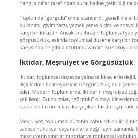
hangi sınıflar tarafından kural haline getirildiğine d
Toplumda “görgülü” olma standardı, genellikle elit sı
kullanımı, giyim tarzı, yemek yeme biçimi ve sosyal i
karşı bir itirazdır. Ancak, bu itirazın toplumsal yap
görgüsüzlük, aslında toplumsal düzene karşı bir for
karşısında ne gibi bir tutumu vardır? Bu soruyu dah
İktidar, Meşruiyet ve Görgüsüzlük
İktidar, toplumsal düzeyde yalnızca bireylerin değil,
ilişkilerinin belirleyicisidir. Görgüsüzlük, bu ilişkile
eder. Modern toplumlarda, iktidarın meşruiyeti çoğun
şekillenir. Bu normlar, “görgülü” olmayı bir erdem 
bazen de bu normlara karşı çıkan bir duruşu ifade e
Meşruiyet, toplumsal düzenin kabul edilebilirliğini 
sadece hukuksal dayanaklarla değil, aynı zamanda t
meşruiyetin sınırlarını zorlar ve toplumsal kabulün s