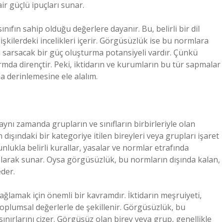
air güçlü ipuçları sunar.
nıfın sahip olduğu değerlere dayanır. Bu, belirli bir dil
lişkilerdeki incelikleri içerir. Görgüsüzlük ise bu normlara
ıyı sarsacak bir güç oluşturma potansiyeli vardır. Çünkü
mda dirençtir. Peki, iktidarın ve kurumların bu tür sapmalar
a derinlemesine ele alalım.
 aynı zamanda grupların ve sınıfların birbirleriyle olan
rin dışındaki bir kategoriye itilen bireyleri veya grupları işaret
lukla belirli kurallar, yasalar ve normlar etrafında
olarak sunar. Oysa görgüsüzlük, bu normların dışında kalan,
der.
sağlamak için önemli bir kavramdır. İktidarın meşruiyeti,
oplumsal değerlerle de şekillenir. Görgüsüzlük, bu
ınırlarını çizer. Görgüsüz olan birey veya grup, genellikle