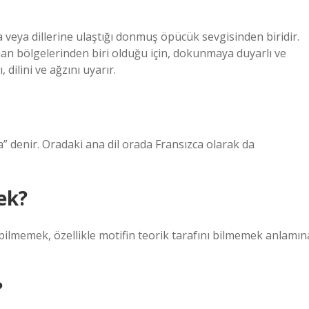
a veya dillerine ulaştığı donmuş öpücük sevgisinden biridir.
n bölgelerinden biri olduğu için, dokunmaya duyarlı ve
dilini ve ağzını uyarır.
” denir. Oradaki ana dil orada Fransızca olarak da
ek?
bilmemek, özellikle motifin teorik tarafını bilmemek anlamın
?