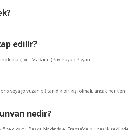
ek?
ap edilir?
y Gentleman) ve “Madam” (Bay Bayan Bayan
pris veya jö vuzan pi) tanıdık bir kişi olmalı, ancak her t’en
 unvan nedir?
öne çıkıyor. Başka bir deyişle, Fransa’da bir başlık şeklinde