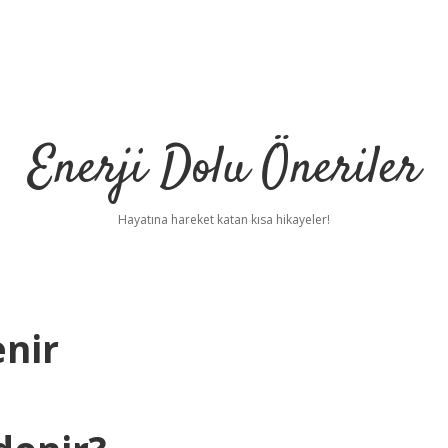
Enerji Dolu Öneriler
Hayatına hareket katan kısa hikayeler!
enir