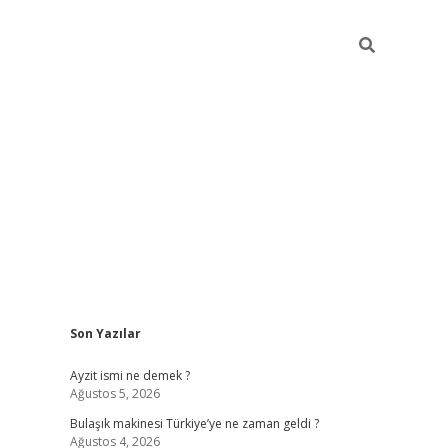
Sidebar
Son Yazılar
piabella güncel
Ayzit ismi ne demek ?
Ağustos 5, 2026
Bulaşık makinesi Türkiye’ye ne zaman geldi ?
Ağustos 4, 2026