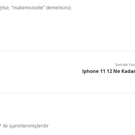
ğilse, “matemoiselle” demelisiniz.
Sonraki Yaz
Iphone 11 12 Ne Kada
*
ile işaretlenmişlerdir