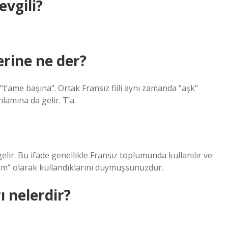
evgili?
erine ne der?
t’ame başına”. Ortak Fransız fiili aynı zamanda “aşk”
nlamına da gelir. T’a.
lir. Bu ifade genellikle Fransız toplumunda kullanılır ve
ım” olarak kullandıklarını duymuşsunuzdur.
ı nelerdir?