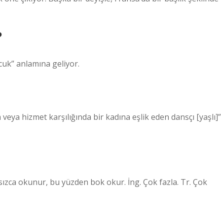
?
cuk” anlamına geliyor.
ya hizmet karşılığında bir kadına eşlik eden dansçı [yaşlı]”
ızca okunur, bu yüzden bok okur. İng. Çok fazla. Tr. Çok