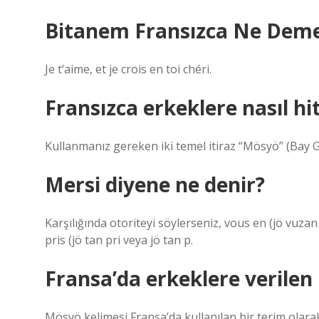
Bitanem Fransızca Ne Dem
Je t’aime, et je crois en toi chéri.
Fransızca erkeklere nasıl hit
Kullanmanız gereken iki temel itiraz “Mösyö” (Ba
Mersi diyene ne denir?
Karşılığında otoriteyi söylerseniz, vous en (jö vuzan 
pris (jö tan pri veya jö tan p.
Fransa’da erkeklere verilen
Mösyö kelimesi Fransa’da kullanılan bir terim olarak 