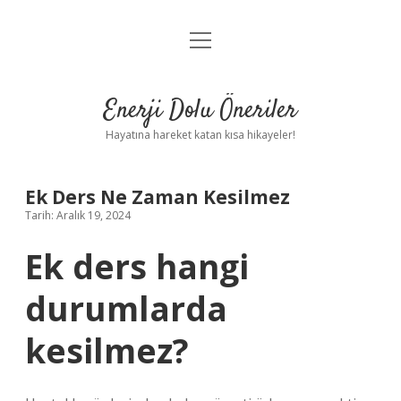
menüyü
Anasayfa
aç
Gizlilik Politikası
Enerji Dolu Öneriler
Yasal Uyarı
Hayatına hareket katan kısa hikayeler!
Hakkımızda
Ek Ders Ne Zaman Kesilmez
Tarih: Aralık 19, 2024
Ek ders hangi
durumlarda
kesilmez?