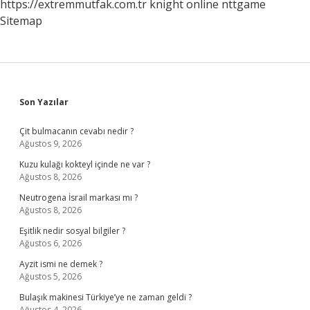
https://extremmutfak.com.tr
knight online
nttgame
Sitemap
Sidebar
Son Yazılar
Çit bulmacanın cevabı nedir ?
Ağustos 9, 2026
Kuzu kulağı kokteyl içinde ne var ?
Ağustos 8, 2026
Neutrogena İsrail markası mı ?
Ağustos 8, 2026
Eşitlik nedir sosyal bilgiler ?
Ağustos 6, 2026
Ayzit ismi ne demek ?
Ağustos 5, 2026
Bulaşık makinesi Türkiye’ye ne zaman geldi ?
Ağustos 4, 2026