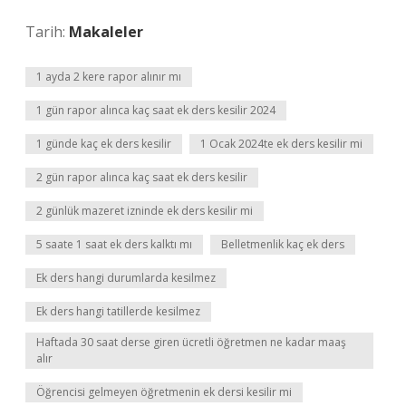
Tarih:
Makaleler
1 ayda 2 kere rapor alınır mı
1 gün rapor alınca kaç saat ek ders kesilir 2024
1 günde kaç ek ders kesilir
1 Ocak 2024te ek ders kesilir mi
2 gün rapor alınca kaç saat ek ders kesilir
2 günlük mazeret izninde ek ders kesilir mi
5 saate 1 saat ek ders kalktı mı
Belletmenlik kaç ek ders
Ek ders hangi durumlarda kesilmez
Ek ders hangi tatillerde kesilmez
Haftada 30 saat derse giren ücretli öğretmen ne kadar maaş
alır
Öğrencisi gelmeyen öğretmenin ek dersi kesilir mi