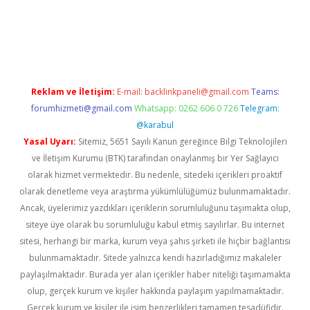
cel giriş
Reklam ve İletişim:
E-mail:
backlinkpaneli@gmail.com
Teams:
forumhizmeti@gmail.com
Whatsapp: 0262 606 0 726
Telegram:
@karabul
Yasal Uyarı:
Sitemiz, 5651 Sayılı Kanun gereğince Bilgi Teknolojileri
ve İletişim Kurumu (BTK) tarafından onaylanmış bir Yer Sağlayıcı
olarak hizmet vermektedir. Bu nedenle, sitedeki içerikleri proaktif
olarak denetleme veya araştırma yükümlülüğümüz bulunmamaktadır.
Ancak, üyelerimiz yazdıkları içeriklerin sorumluluğunu taşımakta olup,
siteye üye olarak bu sorumluluğu kabul etmiş sayılırlar. Bu internet
sitesi, herhangi bir marka, kurum veya şahıs şirketi ile hiçbir bağlantısı
bulunmamaktadır. Sitede yalnızca kendi hazırladığımız makaleler
paylaşılmaktadır. Burada yer alan içerikler haber niteliği taşımamakta
olup, gerçek kurum ve kişiler hakkında paylaşım yapılmamaktadır.
Gerçek kurum ve kişiler ile isim benzerlikleri tamamen tesadüfidir.