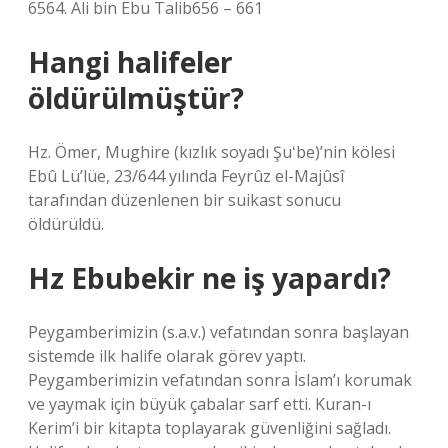
6564. Ali bin Ebu Talib656 – 661
Hangi halifeler
öldürülmüştür?
Hz. Ömer, Mughire (kızlık soyadı Şuʻbe)’nin kölesi
Ebû Lü’lüe, 23/644 yılında Feyrûz el-Majûsî
tarafından düzenlenen bir suikast sonucu
öldürüldü.
Hz Ebubekir ne iş yapardı?
Peygamberimizin (s.a.v.) vefatından sonra başlayan
sistemde ilk halife olarak görev yaptı.
Peygamberimizin vefatından sonra İslam’ı korumak
ve yaymak için büyük çabalar sarf etti. Kuran-ı
Kerim’i bir kitapta toplayarak güvenliğini sağladı.