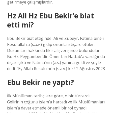
getirmeye çalışmışlardır.
Hz Ali Hz Ebu Bekir’e biat
etti mi?
Ebu Bekir biat ettiğinde, Ali ve Zübeyr, Fatıma bint-i
Resulullah’a (s.a.v.) gidip onunla istişare ettiler.
Durumları hakkında fikir alışverişinde bulundular.
Bu Hz. Peygamber’dir. Ömer bin Hattab’a vardığında
dışarı çıktı ve Fatıma’nın (a.s.) yanına geldi ve şöyle
dedi: “Ey Allah Resulü’nün (s.a.v.) kızı! 2 Ağustos 2023
Ebu Bekir ne yaptı?
İlk Müslüman tarihçilere göre, o bir tüccardı.
Gelirinin çoğunu İslam’a harcadı ve ilk Müslümanları
İslam’a davet etmede önemli bir rol oynadı.