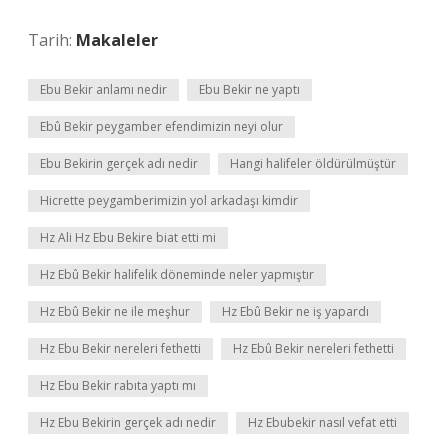
Tarih:
Makaleler
Ebu Bekir anlamı nedir
Ebu Bekir ne yaptı
Ebû Bekir peygamber efendimizin neyi olur
Ebu Bekirin gerçek adı nedir
Hangi halifeler öldürülmüştür
Hicrette peygamberimizin yol arkadaşı kimdir
Hz Ali Hz Ebu Bekire biat etti mi
Hz Ebû Bekir halifelik döneminde neler yapmıştır
Hz Ebû Bekir ne ile meşhur
Hz Ebû Bekir ne iş yapardı
Hz Ebu Bekir nereleri fethetti
Hz Ebû Bekir nereleri fethetti
Hz Ebu Bekir rabıta yaptı mı
Hz Ebu Bekirin gerçek adı nedir
Hz Ebubekir nasıl vefat etti