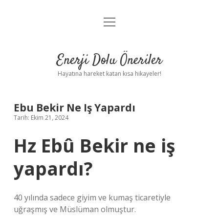
menüyü
Anasayfa
aç
Gizlilik Politikası
Enerji Dolu Öneriler
Yasal Uyarı
Hayatına hareket katan kısa hikayeler!
Hakkımızda
Ebu Bekir Ne Iş Yapardı
Tarih: Ekim 21, 2024
Hz Ebû Bekir ne iş
yapardı?
40 yılında sadece giyim ve kumaş ticaretiyle
uğraşmış ve Müslüman olmuştur.