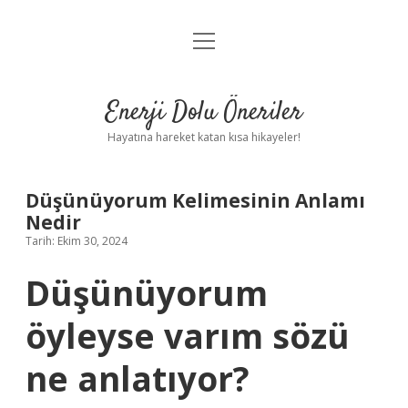
menüyü
Anasayfa
aç
Gizlilik Politikası
Enerji Dolu Öneriler
Yasal Uyarı
Hayatına hareket katan kısa hikayeler!
Hakkımızda
Düşünüyorum Kelimesinin Anlamı
Nedir
Tarih: Ekim 30, 2024
Düşünüyorum
öyleyse varım sözü
ne anlatıyor?