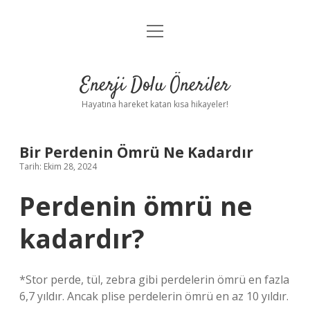
menüyü
Anasayfa
aç
Gizlilik Politikası
Enerji Dolu Öneriler
Yasal Uyarı
Hayatına hareket katan kısa hikayeler!
Hakkımızda
Bir Perdenin Ömrü Ne Kadardır
Tarih: Ekim 28, 2024
Perdenin ömrü ne
kadardır?
*Stor perde, tül, zebra gibi perdelerin ömrü en fazla
6,7 ​​yıldır. Ancak plise perdelerin ömrü en az 10 yıldır.