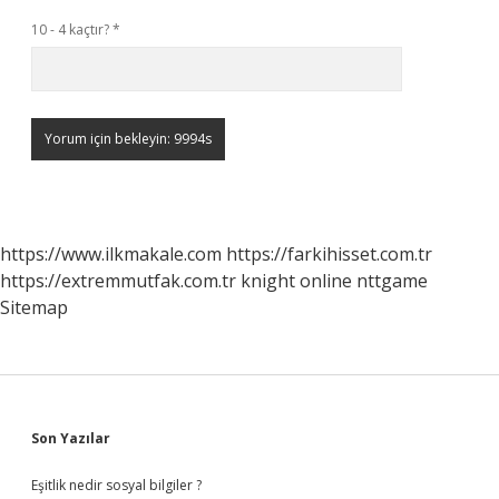
10 - 4 kaçtır?
*
https://www.ilkmakale.com
https://farkihisset.com.tr
https://extremmutfak.com.tr
knight online
nttgame
Sitemap
Sidebar
Son Yazılar
Eşitlik nedir sosyal bilgiler ?