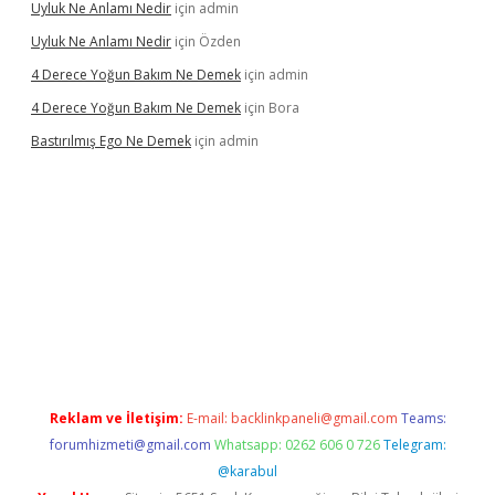
Uyluk Ne Anlamı Nedir
için
admin
Uyluk Ne Anlamı Nedir
için
Özden
4 Derece Yoğun Bakım Ne Demek
için
admin
4 Derece Yoğun Bakım Ne Demek
için
Bora
Bastırılmış Ego Ne Demek
için
admin
abella güncel giriş
Reklam ve İletişim:
E-mail:
backlinkpaneli@gmail.com
Teams:
forumhizmeti@gmail.com
Whatsapp: 0262 606 0 726
Telegram:
@karabul