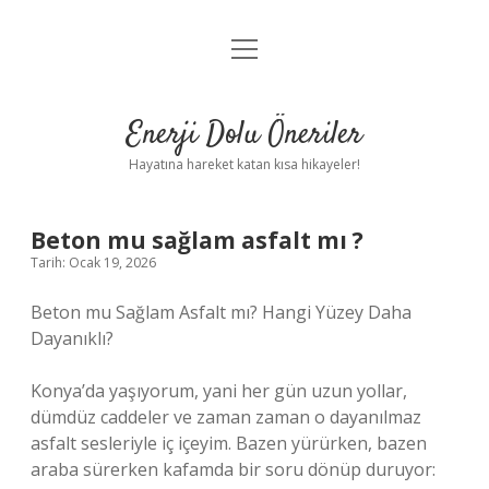
menüyü
Anasayfa
aç
Gizlilik Politikası
Enerji Dolu Öneriler
Yasal Uyarı
Hayatına hareket katan kısa hikayeler!
Hakkımızda
Beton mu sağlam asfalt mı ?
Tarih: Ocak 19, 2026
Beton mu Sağlam Asfalt mı? Hangi Yüzey Daha
Dayanıklı?
Konya’da yaşıyorum, yani her gün uzun yollar,
dümdüz caddeler ve zaman zaman o dayanılmaz
asfalt sesleriyle iç içeyim. Bazen yürürken, bazen
araba sürerken kafamda bir soru dönüp duruyor: