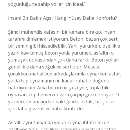
yoğunluğuna sahip yollar için ideal.”
İnsani Bir Bakış Açısı: Hangi Yüzey Daha Konforlu?
Şimdi mühendis kafasını bir kenara bırakıp, insan
tarafımı dinlemek istiyorum. Beton, bazen çok sert
bir zemin gibi hissedilebilir. Yani, yürürken, özellikle
yazın kavrulmuş beton yolda yürümek, asfaltın o
yumuşak dokusundan çok daha farklı. Beton yolları
genellikle daha soğuk ve sert olur. Mesela,
çocukken mahallede arkadaşlarımla oynarken asfalt
yolda top oynamanın ne kadar rahat olduğunu
hatırlıyorum. Ama beton bir yüzeyde, topla bile
oynasan, top hemen duvara çarpıp geri dönüyor. O
yüzden, insani açıdan baktığında, asfalt, bir çocuk
için daha güvenli ve daha konforlu.
Asfalt, aynı zamanda yolun kayma ihtimalini de
azaltıyor. Yani, özellikle yağmurlu havalarda asfalt