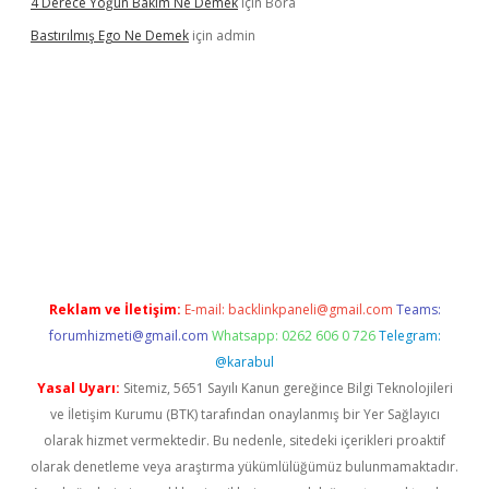
4 Derece Yoğun Bakım Ne Demek
için
Bora
Bastırılmış Ego Ne Demek
için
admin
 güncel giriş
Reklam ve İletişim:
E-mail:
backlinkpaneli@gmail.com
Teams:
forumhizmeti@gmail.com
Whatsapp: 0262 606 0 726
Telegram:
@karabul
Yasal Uyarı:
Sitemiz, 5651 Sayılı Kanun gereğince Bilgi Teknolojileri
ve İletişim Kurumu (BTK) tarafından onaylanmış bir Yer Sağlayıcı
olarak hizmet vermektedir. Bu nedenle, sitedeki içerikleri proaktif
olarak denetleme veya araştırma yükümlülüğümüz bulunmamaktadır.