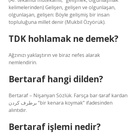
(Ar. tekāmul mutekāmil, “gelişmek, olgunlaşmak”
kelimelerinden) Gelişen, gelişen ve olgunlaşan,
olgunlaşan, gelişen: Böyle gelişmiş bir insan
topluluğuna millet denir (Mukbil Özyörük).
TDK hohlamak ne demek?
Ağzınızı yaklaştırın ve biraz nefes alarak
nemlendirin.
Bertaraf hangi dilden?
Bertaraf – Nişanyan Sözlük. Farsça bar-ṭaraf kardan
برطرف کردن “bir kenara koymak” ifadesinden
alıntıdır.
Bertaraf işlemi nedir?