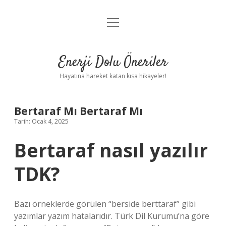
menüyü
Anasayfa
aç
Gizlilik Politikası
Enerji Dolu Öneriler
Yasal Uyarı
Hayatına hareket katan kısa hikayeler!
Hakkımızda
Bertaraf Mı Bertaraf Mı
Tarih: Ocak 4, 2025
Bertaraf nasıl yazılır
TDK?
Bazı örneklerde görülen “berside berttaraf” gibi
yazımlar yazım hatalarıdır. Türk Dil Kurumu’na göre