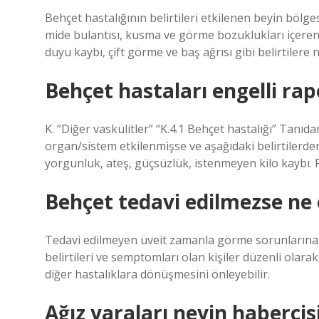
Behçet hastalığının belirtileri etkilenen beyin bölges
mide bulantısı, kusma ve görme bozuklukları içeren
duyu kaybı, çift görme ve baş ağrısı gibi belirtilere 
Behçet hastaları engelli rap
K. “Diğer vaskülitler” “K.4.1 Behçet hastalığı” Tanı
organ/sistem etkilenmişse ve aşağıdaki belirtilerden 
yorgunluk, ateş, güçsüzlük, istenmeyen kilo kaybı. R
Behçet tedavi edilmezse ne 
Tedavi edilmeyen üveit zamanla görme sorunlarına v
belirtileri ve semptomları olan kişiler düzenli ol
diğer hastalıklara dönüşmesini önleyebilir.
Ağız yaraları neyin habercis