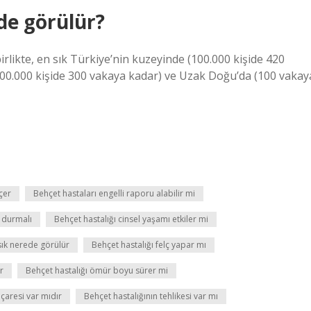
de görülür?
rlikte, en sık Türkiye’nin kuzeyinde (100.000 kişide 420
00.000 kişide 300 vakaya kadar) ve Uzak Doğu’da (100 vakay
çer
Behçet hastaları engelli raporu alabilir mi
 durmalı
Behçet hastalığı cinsel yaşamı etkiler mi
sık nerede görülür
Behçet hastalığı felç yapar mı
r
Behçet hastalığı ömür boyu sürer mi
 çaresi var mıdır
Behçet hastalığının tehlikesi var mı