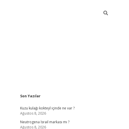
Sidebar
Son Yazılar
piabella günce
Kuzu kulağı kokteyl içinde ne var ?
Ağustos 8, 2026
Neutrogena İsrail markası mı ?
Ağustos 8, 2026