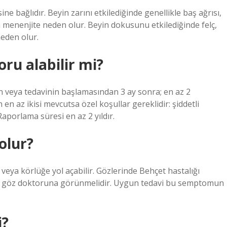
ine bağlıdır. Beyin zarını etkilediğinde genellikle baş ağrısı,
 menenjite neden olur. Beyin dokusunu etkilediğinde felç,
neden olur.
oru alabilir mi?
dan veya tedavinin başlamasından 3 ay sonra; en az 2
en az ikisi mevcutsa özel koşullar gereklidir: şiddetli
aporlama süresi en az 2 yıldır.
olur?
eya körlüğe yol açabilir. Gözlerinde Behçet hastalığı
arak göz doktoruna görünmelidir. Uygun tedavi bu semptomun
i?