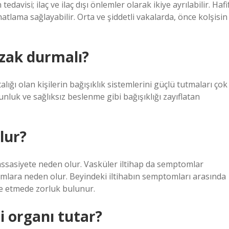
davisi; ilaç ve ilaç dışı önlemler olarak ikiye ayrılabilir. Hafi
tlama sağlayabilir. Orta ve şiddetli vakalarda, önce kolşisin
uzak durmalı?
ığı olan kişilerin bağışıklık sistemlerini güçlü tutmaları çok
gunluk ve sağlıksız beslenme gibi bağışıklığı zayıflatan
olur?
e hassasiyete neden olur. Vasküler iltihap da semptomlar
urumlara neden olur. Beyindeki iltihabın semptomları arasında
ine etmede zorluk bulunur.
i organı tutar?