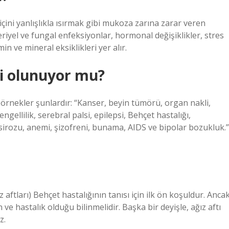
içini yanlışlıkla ısırmak gibi mukoza zarına zarar veren
riyel ve fungal enfeksiyonlar, hormonal değişiklikler, stres
min ve mineral eksiklikleri yer alır.
i olunuyor mu?
zı örnekler şunlardır: “Kanser, beyin tümörü, organ nakli,
gellilik, serebral palsi, epilepsi, Behçet hastalığı,
sirozu, anemi, şizofreni, bunama, AIDS ve bipolar bozukluk.”
z aftları) Behçet hastalığının tanısı için ilk ön koşuldur. Anca
ve hastalık olduğu bilinmelidir. Başka bir deyişle, ağız aftı
z.