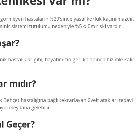
tehlikesi var mı?
 görmeyen hastaların %20’sinde yasal körlük kaçınılmazdır.
sinir sistemi tutulumu nedeniyle %5 ölüm riski vardır.
aşar?
nik hastalıklar gibi, hayatımızın geri kalanında bizimle kalır.
ar mıdır?
cak Behçet hastalığına bağlı tekrarlayan üveit atakları tedavi
aybı meydana gelebilir.
ıl Geçer?