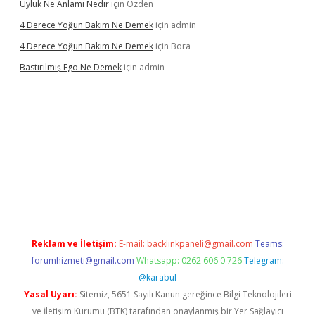
Uyluk Ne Anlamı Nedir
için
Özden
4 Derece Yoğun Bakım Ne Demek
için
admin
4 Derece Yoğun Bakım Ne Demek
için
Bora
Bastırılmış Ego Ne Demek
için
admin
cel giriş
Reklam ve İletişim:
E-mail:
backlinkpaneli@gmail.com
Teams:
forumhizmeti@gmail.com
Whatsapp: 0262 606 0 726
Telegram:
@karabul
Yasal Uyarı:
Sitemiz, 5651 Sayılı Kanun gereğince Bilgi Teknolojileri
ve İletişim Kurumu (BTK) tarafından onaylanmış bir Yer Sağlayıcı