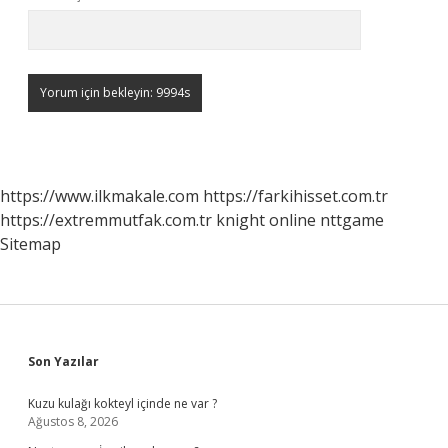
https://www.ilkmakale.com
https://farkihisset.com.tr
https://extremmutfak.com.tr
knight online
nttgame
Sitemap
Sidebar
Son Yazılar
Kuzu kulağı kokteyl içinde ne var ?
Ağustos 8, 2026