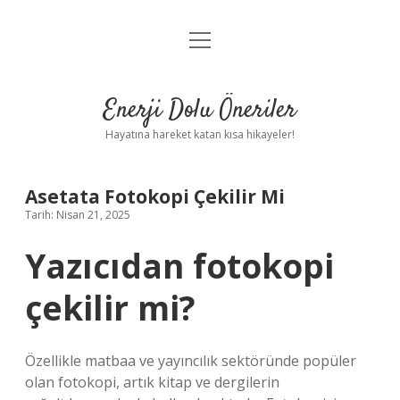
menüyü
Anasayfa
aç
Gizlilik Politikası
Enerji Dolu Öneriler
Yasal Uyarı
Hayatına hareket katan kısa hikayeler!
Hakkımızda
Asetata Fotokopi Çekilir Mi
Tarih: Nisan 21, 2025
Yazıcıdan fotokopi
çekilir mi?
Özellikle matbaa ve yayıncılık sektöründe popüler
olan fotokopi, artık kitap ve dergilerin